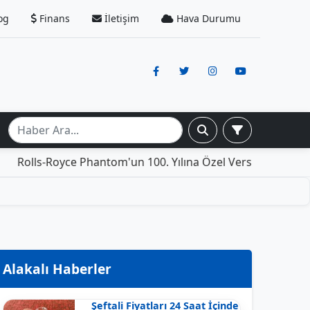
og
Finans
İletişim
Hava Durumu
yce Phantom'un 100. Yılına Özel Versiyonu: İçinde Yaşamak 
Alakalı Haberler
Şeftali Fiyatları 24 Saat İçinde