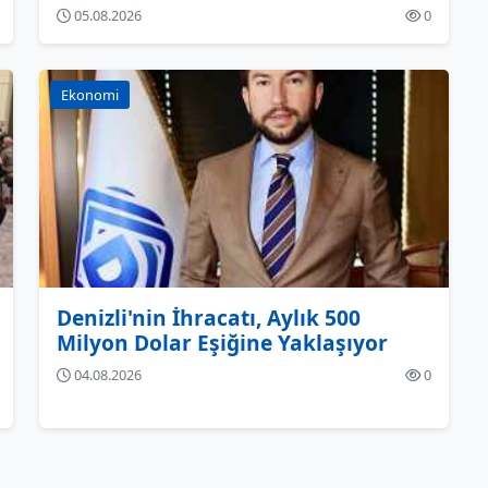
05.08.2026
0
Ekonomi
Denizli'nin İhracatı, Aylık 500
Milyon Dolar Eşiğine Yaklaşıyor
04.08.2026
0