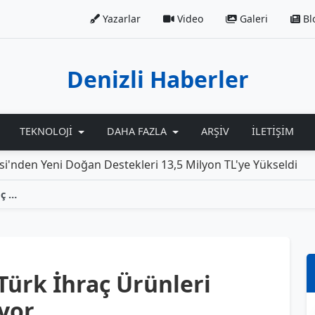
Yazarlar
Video
Galeri
Bl
Denizli Haberler
TEKNOLOJI
DAHA FAZLA
ARŞIV
İLETIŞIM
 Doğan Destekleri 13,5 Milyon TL'ye Yükseldi
Rolls-Ro
Denizli, 3. Venezuela Türk İhraç Ürünleri Fuarı’nda Temsil Ediliyor
 Türk İhraç Ürünleri
iyor