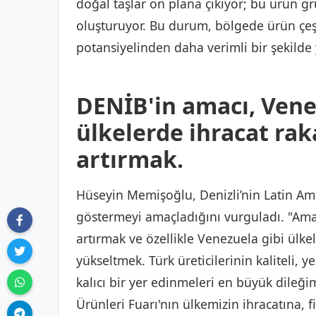
doğal taşlar ön plana çıkıyor; bu ürün g
oluşturuyor. Bu durum, bölgede ürün çeşit
potansiyelinden daha verimli bir şekilde
DENİB'in amacı, Vene
ülkelerde ihracat ra
artırmak.
Hüseyin Memişoğlu, Denizli’nin Latin Ame
göstermeyi amaçladığını vurguladı. "Ama
artırmak ve özellikle Venezuela gibi ülke
yükseltmek. Türk üreticilerinin kaliteli, y
kalıcı bir yer edinmeleri en büyük dileğim
Ürünleri Fuarı'nın ülkemizin ihracatına, f