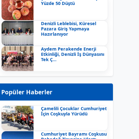
Yüzde 50 Düştü
Denizli Leblebisi, Küresel
Pazara Giriş Yapmaya
Hazırlanıyor
Aydem Perakende Enerji
Etkinliği, Denizli İş Dünyasını
Tek Ç...
Popüler Haberler
Çamelili Çocuklar Cumhuriyet
İçin Coşkuyla Yürüdü
Cumhuriyet Bayramı Coşkusu