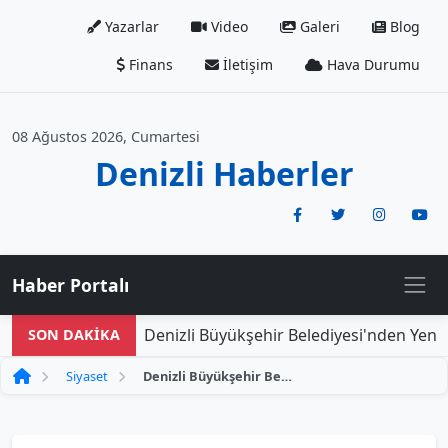
Yazarlar
Video
Galeri
Blog
Finans
İletişim
Hava Durumu
08 Ağustos 2026, Cumartesi
Denizli Haberler
Haber Portalı
Denizli Büyükşehir Belediyesi'nden Yeni Do
SON DAKİKA
Siyaset
Denizli Büyükşehir Belediyesi'nin yeni doğan destekleri 14,5 milyon TL'yi buldu