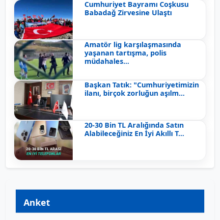
Cumhuriyet Bayramı Coşkusu
Babadağ Zirvesine Ulaştı
Amatör lig karşılaşmasında
yaşanan tartışma, polis
müdahales...
Başkan Tatık: "Cumhuriyetimizin
ilanı, birçok zorluğun aşılm...
20-30 Bin TL Aralığında Satın
Alabileceğiniz En İyi Akıllı T...
Anket