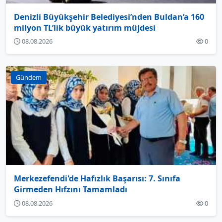
Denizli Büyükşehir Belediyesi’nden Buldan’a 160
milyon TL’lik büyük yatırım müjdesi
08.08.2026
0
Gündem
Merkezefendi'de Hafızlık Başarısı: 7. Sınıfa
Girmeden Hıfzını Tamamladı
08.08.2026
0