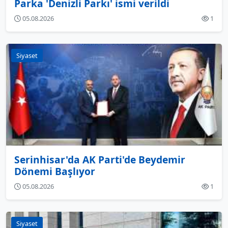
Parka 'Denizli Parkı' ismi verildi
05.08.2026
1
Siyaset
Serinhisar'da AK Parti'de Beydemir
Dönemi Başlıyor
05.08.2026
1
Siyaset