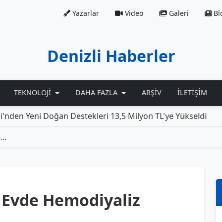
Yazarlar
Video
Galeri
Bl
Denizli Haberler
TEKNOLOJI
DAHA FAZLA
ARŞIV
İLETIŞIM
Doğan Destekleri 13,5 Milyon TL'ye Yükseldi
Rolls-Roy
Denizli’de 36 Hastaya Evde Hemodiyaliz Desteği Sağlanıyor
a Evde Hemodiyaliz