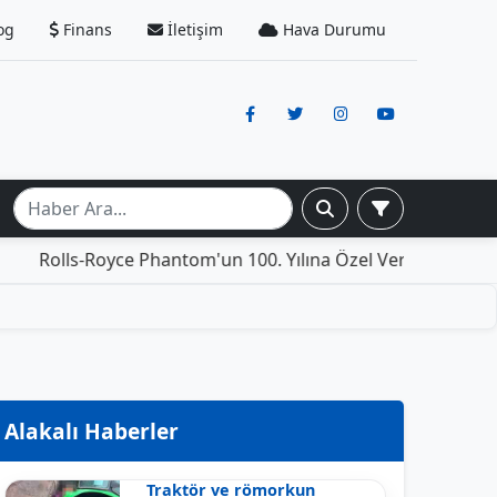
og
Finans
İletişim
Hava Durumu
Royce Phantom'un 100. Yılına Özel Versiyonu: İçinde Yaşama
Alakalı Haberler
Traktör ve römorkun