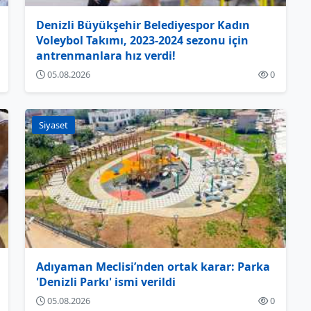
Denizli Büyükşehir Belediyespor Kadın
Voleybol Takımı, 2023-2024 sezonu için
antrenmanlara hız verdi!
05.08.2026
0
Siyaset
Adıyaman Meclisi’nden ortak karar: Parka
'Denizli Parkı' ismi verildi
05.08.2026
0