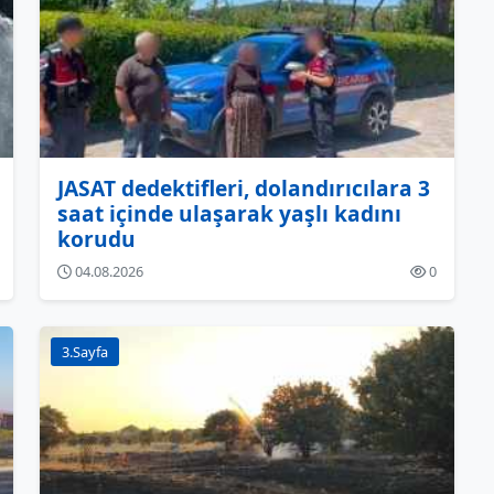
JASAT dedektifleri, dolandırıcılara 3
saat içinde ulaşarak yaşlı kadını
korudu
04.08.2026
0
3.Sayfa