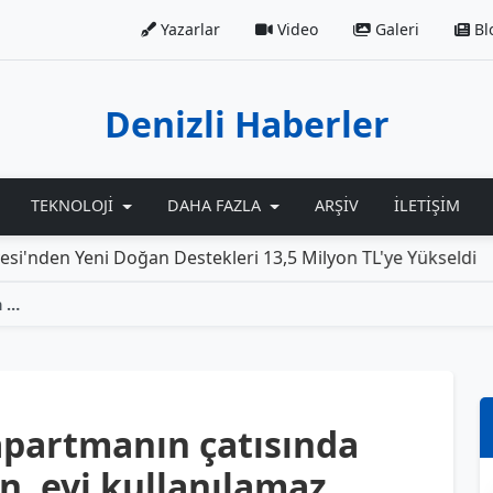
Yazarlar
Video
Galeri
Bl
Denizli Haberler
TEKNOLOJI
DAHA FAZLA
ARŞIV
İLETIŞIM
ni Doğan Destekleri 13,5 Milyon TL'ye Yükseldi
Rolls-
Denizli'de 4 katlı bir apartmanın çatısında meydana gelen yangın, evi kullanılamaz duruma getirdi.
r apartmanın çatısında
, evi kullanılamaz