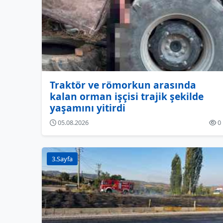
Traktör ve römorkun arasında
kalan orman işçisi trajik şekilde
yaşamını yitirdi
05.08.2026
0
3.Sayfa