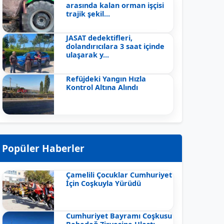
arasında kalan orman işçisi
trajik şekil...
JASAT dedektifleri,
dolandırıcılara 3 saat içinde
ulaşarak y...
Refüjdeki Yangın Hızla
Kontrol Altına Alındı
Popüler Haberler
Çamelili Çocuklar Cumhuriyet
İçin Coşkuyla Yürüdü
Cumhuriyet Bayramı Coşkusu