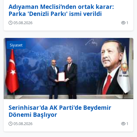
Adıyaman Meclisi’nden ortak karar:
Parka 'Denizli Parkı' ismi verildi
05.08.2026
1
Siyaset
Serinhisar'da AK Parti'de Beydemir
Dönemi Başlıyor
05.08.2026
1