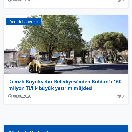
Denizli Haberleri
Denizli Büyükşehir Belediyesi’nden Buldan’a 160
milyon TL’lik büyük yatırım müjdesi
08.08.2026
0