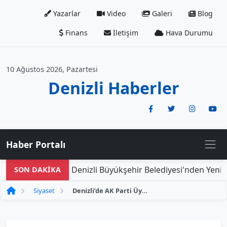
Yazarlar
Video
Galeri
Blog
Finans
İletişim
Hava Durumu
10 Ağustos 2026, Pazartesi
Denizli Haberler
Haber Portalı
Denizli Büyükşehir Belediyesi'nden Yeni Do
SON DAKİKA
Siyaset
Denizli’de AK Parti Üye Sayısı 131 Bin 917'ye Yükseldi