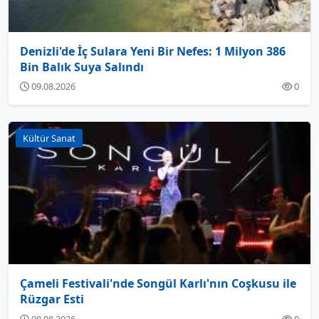
Denizli'de İç Sulara Yeni Bir Nefes: 1 Milyon 386
Bin Balık Suya Salındı
09.08.2026
0
Kültür Sanat
Çameli Festivali'nde Songül Karlı'nın Coşkusu ile
Rüzgar Esti
08.08.2026
0