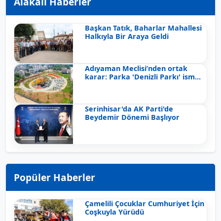
Alakalı Haberler
Başkan Tatık, Baharlar Mahallesi
Halkıyla Bir Araya Geldi
Adıyaman Meclisi’nden ortak
karar: Parka 'Denizli Parkı' ism...
Serinhisar'da AK Parti'de
Beydemir Dönemi Başlıyor
Popüler Haberler
Çamelili Çocuklar Cumhuriyet İçin
Coşkuyla Yürüdü