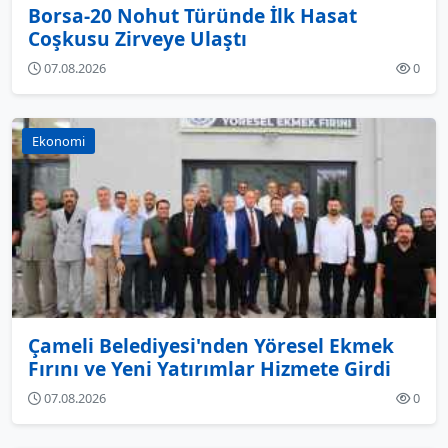
Borsa-20 Nohut Türünde İlk Hasat
Coşkusu Zirveye Ulaştı
07.08.2026
0
Ekonomi
Çameli Belediyesi'nden Yöresel Ekmek
Fırını ve Yeni Yatırımlar Hizmete Girdi
07.08.2026
0