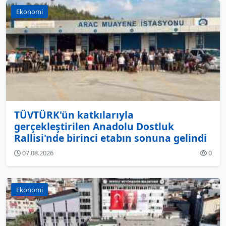
Ekonomi
TÜVTÜRK'ün katkılarıyla
gerçekleştirilen Anadolu Dostluk
Rallisi'nde birinci etabın sonuna gelindi
07.08.2026
0
Ekonomi