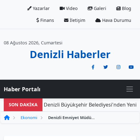
Yazarlar
Video
Galeri
Blog
Finans
İletişim
Hava Durumu
08 Ağustos 2026, Cumartesi
Denizli Haberler
Haber Portalı
Denizli Büyükşehir Belediyesi'nden Yeni Do
SON DAKİKA
Ekonomi
Denizli Emniyet Müdürü Sağdıç, Denizli OSB Yönetimini Kutlamak İçin Ziyaret Gerçekleştirdi