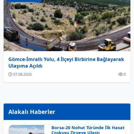
Gömce-İmrallı Yolu, 4 İlçeyi Birbirine Bağlayarak
Ulaşıma Açıldı
07.08.2026
0
Alakalı Haberler
Borsa-20 Nohut Türünde İlk Hasat
Coşkusu Zirveye Ulaştı