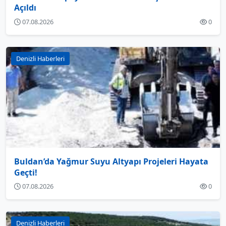
Açıldı
07.08.2026
0
Denizli Haberleri
Buldan’da Yağmur Suyu Altyapı Projeleri Hayata
Geçti!
07.08.2026
0
Denizli Haberleri