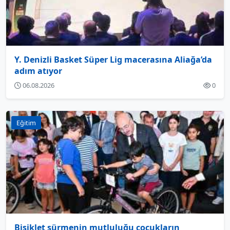
Y. Denizli Basket Süper Lig macerasına Aliağa’da
adım atıyor
06.08.2026
0
Eğitim
Bisiklet sürmenin mutluluğu çocukların