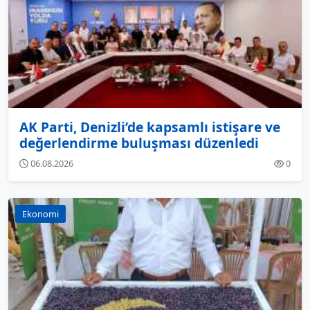
AK Parti, Denizli’de kapsamlı istişare ve
değerlendirme buluşması düzenledi
06.08.2026
0
Ekonomi