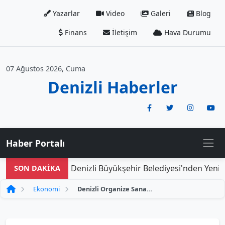
Yazarlar
Video
Galeri
Blog
Finans
İletişim
Hava Durumu
07 Ağustos 2026, Cuma
Denizli Haberler
Haber Portalı
Denizli Büyükşehir Belediyesi'nden Yeni Do
SON DAKİKA
Ekonomi
Denizli Organize Sanayi Bölgesi'nde Yapay Zeka ile Geleceğin Sanayi Dönüşümü Başlıyor