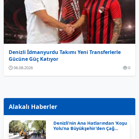
Denizli İdmanyurdu Takımı Yeni Transferlerle
Gücüne Güç Katıyor
06.08.2026
0
Alakalı Haberler
Denizli’nin Ana Hatlarından ‘Koşu
Yolu’na Büyükşehir’den Çağ...