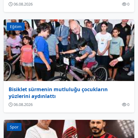
06.08.2026
0
Eğitim
Bisiklet sürmenin mutluluğu çocukların
yüzlerini aydınlattı
06.08.2026
0
Spor