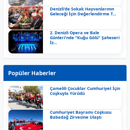
Denizli'de Sokak Hayvanlarının
Geleceği İçin Değerlendirme T...
2. Denizli Opera ve Bale
Günleri'nde "Kuğu Gölü" Şaheseri
İz...
Popüler Haberler
Çamelili Çocuklar Cumhuriyet İçin
Coşkuyla Yürüdü
Cumhuriyet Bayramı Coşkusu
Babadağ Zirvesine Ulaştı