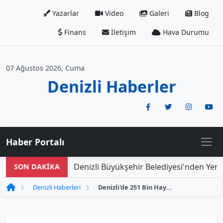
Yazarlar
Video
Galeri
Blog
Finans
İletişim
Hava Durumu
07 Ağustos 2026, Cuma
Denizli Haberler
Haber Portalı
Denizli Büyükşehir Belediyesi'nden Yeni D
SON DAKİKA
Denizli Haberleri
Denizli'de 251 Bin Hayvan, Şap Hastalığına Karşı Aşılama Sürecinden Geçti