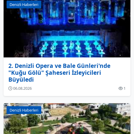
Denizli Haberleri
2. Denizli Opera ve Bale Günleri'nde
"Kuğu Gölü" Şaheseri İzleyicileri
Büyüledi
06.08.2026
1
Denizli Haberleri