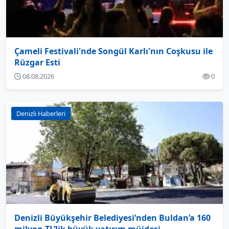
Çameli Festivali'nde Songül Karlı'nın Coşkusu ile
Rüzgar Esti
08.08.2026
0
Denizli Haberleri
Denizli Büyükşehir Belediyesi’nden Buldan’a 160