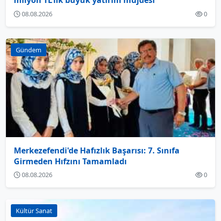
milyon TL’lik büyük yatırım müjdesi
08.08.2026
0
Gündem
Merkezefendi'de Hafızlık Başarısı: 7. Sınıfa
Girmeden Hıfzını Tamamladı
08.08.2026
0
Kültür Sanat