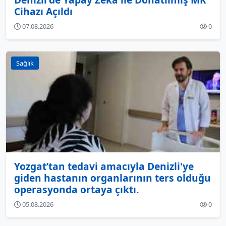
Cihazı Açıldı
07.08.2026
0
Sağlık
Yozgat’tan tedavi amacıyla Denizli'ye
giden hastanın organlarının ters olduğu
operasyonda ortaya çıktı.
05.08.2026
0