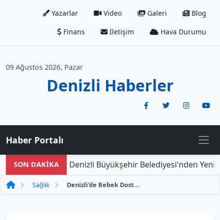
Yazarlar
Video
Galeri
Blog
Finans
İletişim
Hava Durumu
09 Ağustos 2026, Pazar
Denizli Haberler
Haber Portalı
Denizli Büyükşehir Belediyesi'nden Yeni Do
SON DAKİKA
Sağlık
Denizli'de Bebek Dostu Hastanelere Ödül Töreni Düzenlendi