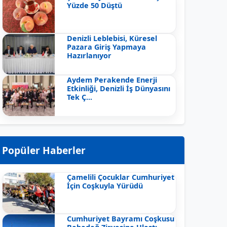
Yüzde 50 Düştü
Denizli Leblebisi, Küresel
Pazara Giriş Yapmaya
Hazırlanıyor
Aydem Perakende Enerji
Etkinliği, Denizli İş Dünyasını
Tek Ç...
Popüler Haberler
Çamelili Çocuklar Cumhuriyet
İçin Coşkuyla Yürüdü
Cumhuriyet Bayramı Coşkusu