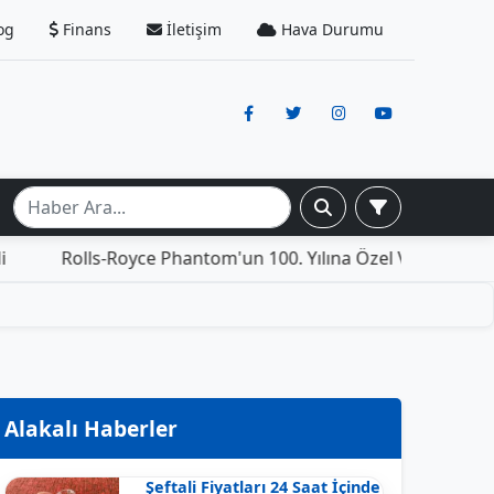
og
Finans
İletişim
Hava Durumu
ls-Royce Phantom'un 100. Yılına Özel Versiyonu: İçinde Yaş
Alakalı Haberler
Şeftali Fiyatları 24 Saat İçinde