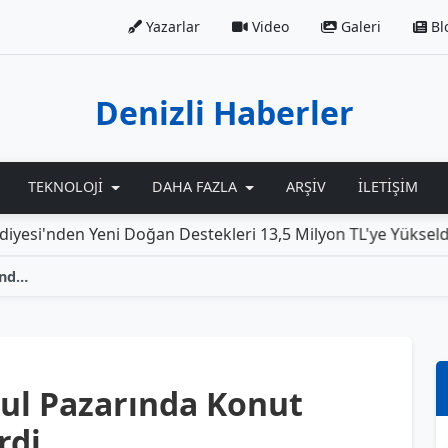
Yazarlar
Video
Galeri
Bl
Denizli Haberler
TEKNOLOJI
DAHA FAZLA
ARŞIV
İLETIŞIM
 Yeni Doğan Destekleri 13,5 Milyon TL'ye Yükseldi
Rol
Denizli'de Gayrimenkul Pazarında Konut Satışları Düşüş Gösterdi
ul Pazarında Konut
rdi