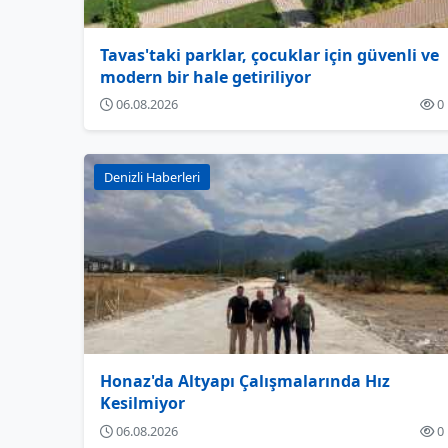
Tavas'taki parklar, çocuklar için güvenli ve
modern bir hale getiriliyor
06.08.2026
0
Denizli Haberleri
Honaz'da Altyapı Çalışmalarında Hız
Kesilmiyor
06.08.2026
0