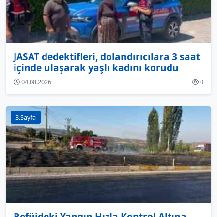
JASAT dedektifleri, dolandırıcılara 3 saat
içinde ulaşarak yaşlı kadını korudu
04.08.2026
0
3.Sayfa
Refüjdeki Yangın Hızla Kontrol Altına