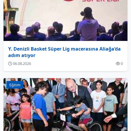
Y. Denizli Basket Süper Lig macerasına Aliağa’da
adım atıyor
06.08.2026
0
Eğitim