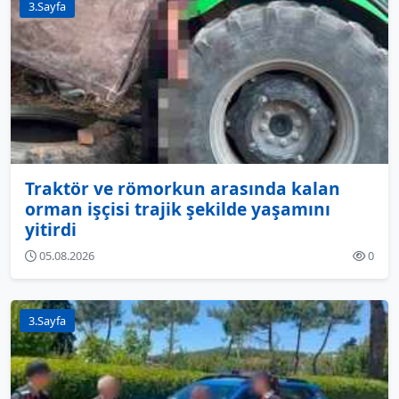
3.Sayfa
Traktör ve römorkun arasında kalan
orman işçisi trajik şekilde yaşamını
yitirdi
05.08.2026
0
3.Sayfa