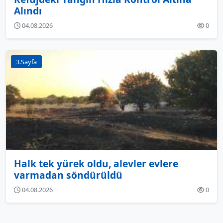
Alındı
04.08.2026
0
3.Sayfa
Halk tek yürek oldu, alevler evlere
varmadan söndürüldü
04.08.2026
0