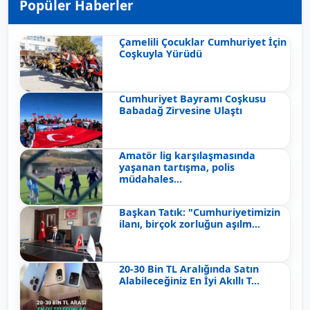
Popüler Haberler
Çamelili Çocuklar Cumhuriyet İçin
Coşkuyla Yürüdü
Cumhuriyet Bayramı Coşkusu
Babadağ Zirvesine Ulaştı
Amatör lig karşılaşmasında
yaşanan tartışma, polis
müdahales...
Başkan Tatık: "Cumhuriyetimizin
ilanı, birçok zorluğun aşılm...
20-30 Bin TL Aralığında Satın
Alabileceğiniz En İyi Akıllı T...