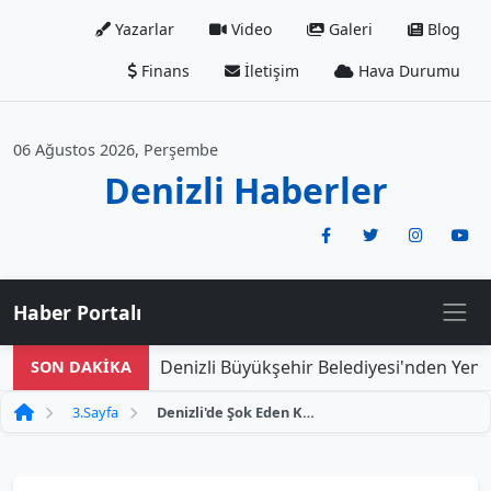
Yazarlar
Video
Galeri
Blog
Finans
İletişim
Hava Durumu
06 Ağustos 2026, Perşembe
Denizli Haberler
Haber Portalı
Denizli Büyükşehir Belediyesi'nden Yeni Do
SON DAKİKA
3.Sayfa
Denizli'de Şok Eden Kaza: Sinyali Koluyla Veren Sürücü Motosikletliyi Yere Düşürdü