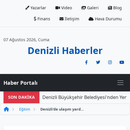
Yazarlar
Video
Galeri
Blog
Finans
İletişim
Hava Durumu
07 Ağustos 2026, Cuma
Denizli Haberler
Haber Portalı
Denizli Büyükşehir Belediyesi'nden Yeni D
SON DAKİKA
Eğitim
Denizli'de ulaşım yardımı için başvuru süresi 8 Şubat'ta kapanıyor