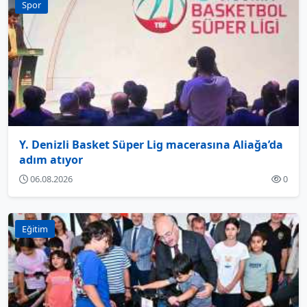
Spor
Y. Denizli Basket Süper Lig macerasına Aliağa’da
adım atıyor
06.08.2026
0
Eğitim