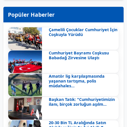
Popüler Haberler
Çamelili Çocuklar Cumhuriyet İçin
Coşkuyla Yürüdü
Cumhuriyet Bayramı Coşkusu
Babadağ Zirvesine Ulaştı
Amatör lig karşılaşmasında
yaşanan tartışma, polis
müdahales...
Başkan Tatık: "Cumhuriyetimizin
ilanı, birçok zorluğun aşılm...
20-30 Bin TL Aralığında Satın