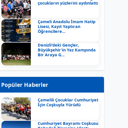
çocukların yüzlerini aydınlattı
Çameli Anadolu İmam Hatip
Lisesi, Kayıt Yaptıran
Öğrencilere...
Denizli'deki Gençler,
Büyükşehir’in Yaz Kampında
Bir Araya G...
Popüler Haberler
Çamelili Çocuklar Cumhuriyet
İçin Coşkuyla Yürüdü
Cumhuriyet Bayramı Coşkusu