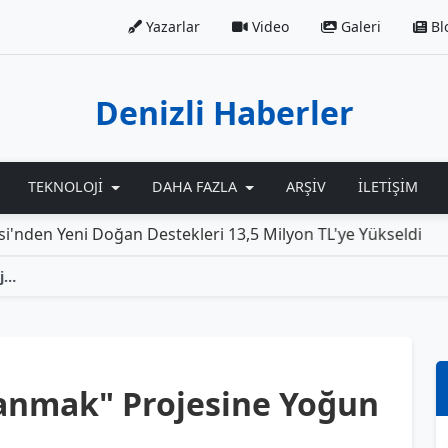
Yazarlar
Video
Galeri
Bl
Denizli Haberler
TEKNOLOJI
DAHA FAZLA
ARŞIV
İLETIŞIM
i Doğan Destekleri 13,5 Milyon TL'ye Yükseldi
Rolls-Ro
Denizli'de "Vakti Kuşanmak" Projesine Yoğun İlgi!
şanmak" Projesine Yoğun