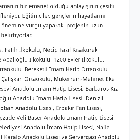
amanın bir emanet olduğu anlayışının çeşitli
leniyor. Eğitimciler, gençlerin hayatlarını
in önemine vurgu yaparak, projenin uzun
elirtiyorlar.
, Fatıh Ilkokulu, Necip Fazıl Kısakürek
e Abalıoğlu İlkokulu, 1200 Evler İlkokulu,
rtaokulu, Bereketli İmam Hatip Ortaokulu,
ka Çalışkan Ortaokulu, Mükerrem-Mehmet Eke
sevi Anadolu İmam Hatip Lisesi, Barbaros Kız
oğlu Anadolu İmam Hatip Lisesi, Denizli
ban Anadolu Lisesi, Erbakır Fen Lisesi,
pzade Veli Başer Anadolu İmam Hatip Lisesi,
elediyesi Anadolu İmam Hatip Lisesi, Naile
t Karalp Anadolu Lisesi ve Servergazi Anadolu