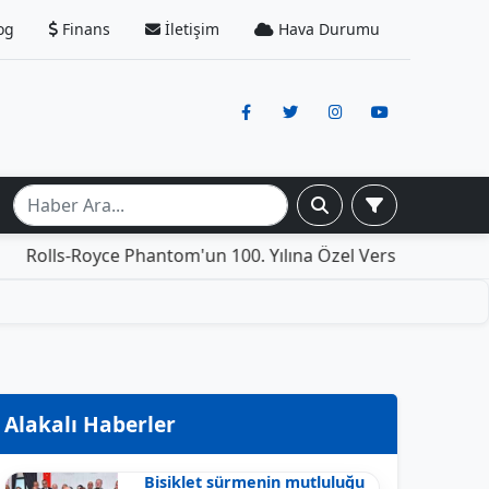
og
Finans
İletişim
Hava Durumu
yce Phantom'un 100. Yılına Özel Versiyonu: İçinde Yaşamak
Alakalı Haberler
Bisiklet sürmenin mutluluğu