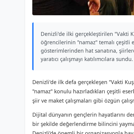
Denizli'de ilki gerçekleştirilen "Vakti
öğrencilerinin "namaz" temalı çeşitli 
gösterimlerinden hat sanatına, şiirle
yaratıcı çalışmayı katılımcılara sundu.
Denizli'de ilk defa gerçekleşen "Vakti Ku
"namaz" konulu hazırladıkları çeşitli eserle
şiir ve maket çalışmaları gibi özgün çalışm
Dijital dünyanın gençlerin hayatlarını de
bir şekilde değerlendirme bilincini yaym
Denizli’de önemli bir organizasyonla ha