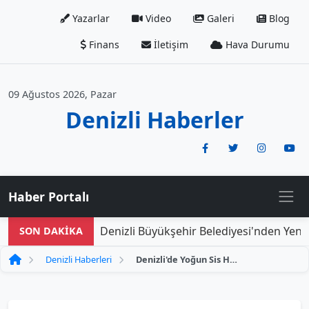
Yazarlar
Video
Galeri
Blog
Finans
İletişim
Hava Durumu
09 Ağustos 2026, Pazar
Denizli Haberler
Haber Portalı
Denizli Büyükşehir Belediyesi'nden Yeni Do
SON DAKİKA
Denizli Haberleri
Denizli'de Yoğun Sis Hayatı Olumsuz Etkiliyor