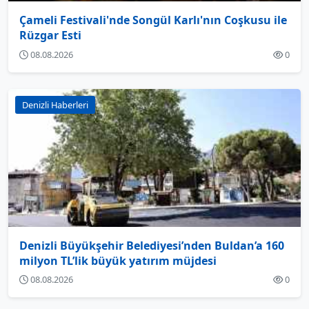
Çameli Festivali'nde Songül Karlı'nın Coşkusu ile
Rüzgar Esti
08.08.2026
0
Denizli Haberleri
Denizli Büyükşehir Belediyesi’nden Buldan’a 160
milyon TL’lik büyük yatırım müjdesi
08.08.2026
0