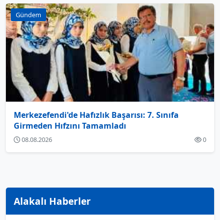
Gündem
Merkezefendi'de Hafızlık Başarısı: 7. Sınıfa
Girmeden Hıfzını Tamamladı
08.08.2026
0
Alakalı Haberler