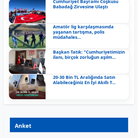
Cumhuriyet Bayramı Coşkusu
Babadağ Zirvesine Ulaştı
Amatör lig karşılaşmasında
yaşanan tartışma, polis
müdahales...
Başkan Tatık: "Cumhuriyetimizin
ilanı, birçok zorluğun aşılm...
20-30 Bin TL Aralığında Satın
Alabileceğiniz En İyi Akıllı T...
Anket