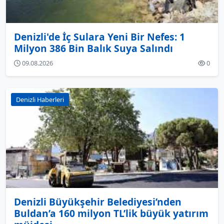
Denizli'de İç Sulara Yeni Bir Nefes: 1
Milyon 386 Bin Balık Suya Salındı
09.08.2026
0
Denizli Haberleri
Denizli Büyükşehir Belediyesi’nden
Buldan’a 160 milyon TL’lik büyük yatırım