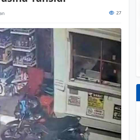
27
an