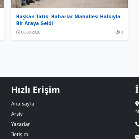
Başkan Tatık, Baharlar Mahallesi Halkıyla
Bir Araya Geldi
06.08.2026
0
Hızlı Erişim
Ana Sayfa
N
Arşiv
Yazarlar
İletişim