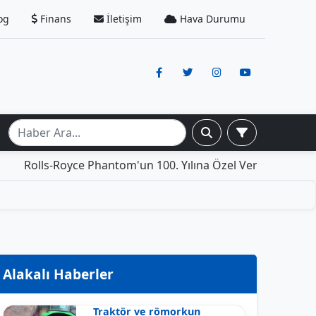
og
Finans
İletişim
Hava Durumu
-Royce Phantom'un 100. Yılına Özel Versiyonu: İçinde Yaşa
Alakalı Haberler
Traktör ve römorkun