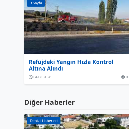
3.Sayfa
Refüjdeki Yangın Hızla Kontrol
Altına Alındı
04.08.2026
0
Diğer Haberler
Denizli Haberleri