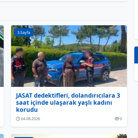
3.Sayfa
JASAT dedektifleri, dolandırıcılara 3
saat içinde ulaşarak yaşlı kadını
korudu
04.08.2026
0