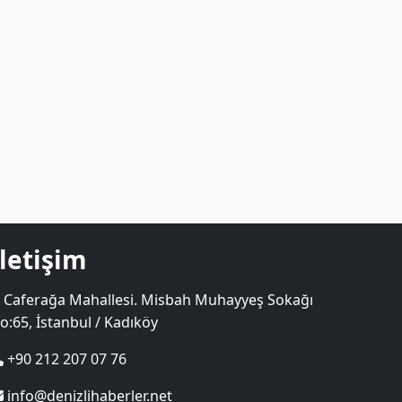
İletişim
Caferağa Mahallesi. Misbah Muhayyeş Sokağı
o:65, İstanbul / Kadıköy
+90 212 207 07 76
info@denizlihaberler.net