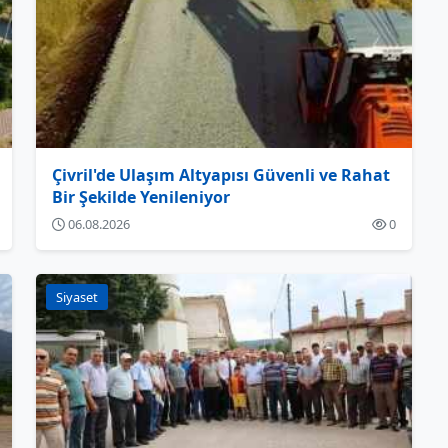
Çivril'de Ulaşım Altyapısı Güvenli ve Rahat
Bir Şekilde Yenileniyor
06.08.2026
0
Siyaset