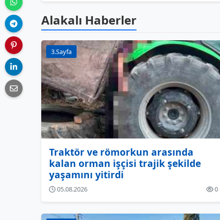
Alakalı Haberler
3.Sayfa
Traktör ve römorkun arasında
kalan orman işçisi trajik şekilde
yaşamını yitirdi
05.08.2026
0