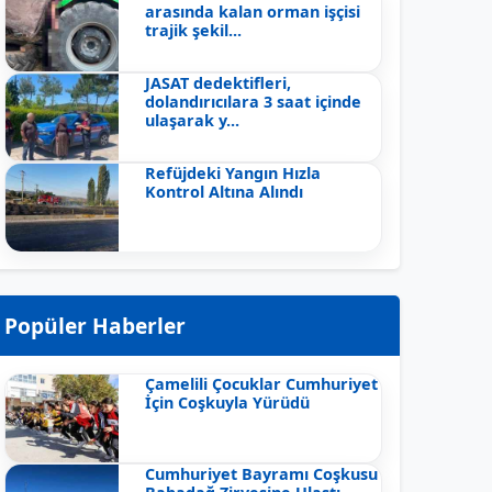
arasında kalan orman işçisi
trajik şekil...
JASAT dedektifleri,
dolandırıcılara 3 saat içinde
ulaşarak y...
Refüjdeki Yangın Hızla
Kontrol Altına Alındı
Popüler Haberler
Çamelili Çocuklar Cumhuriyet
İçin Coşkuyla Yürüdü
Cumhuriyet Bayramı Coşkusu