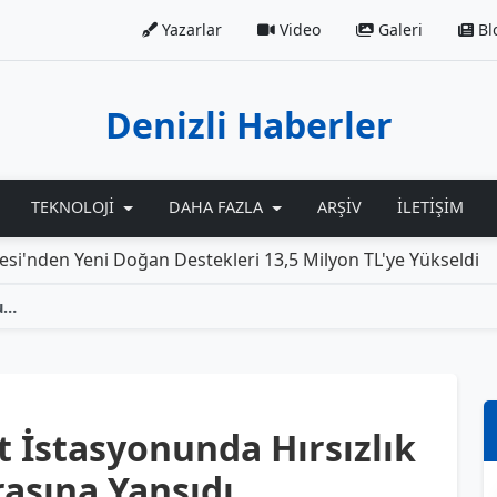
Yazarlar
Video
Galeri
Bl
Denizli Haberler
TEKNOLOJI
DAHA FAZLA
ARŞIV
İLETIŞIM
eni Doğan Destekleri 13,5 Milyon TL'ye Yükseldi
Rolls
Denizli'deki Akaryakıt İstasyonunda Hırsızlık Olayı Güvenlik Kamerasına Yansıdı
t İstasyonunda Hırsızlık
asına Yansıdı