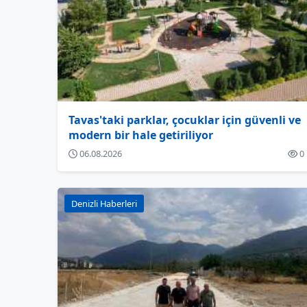
Tavas'taki parklar, çocuklar için güvenli ve
modern bir hale getiriliyor
06.08.2026
0
Denizli Haberleri