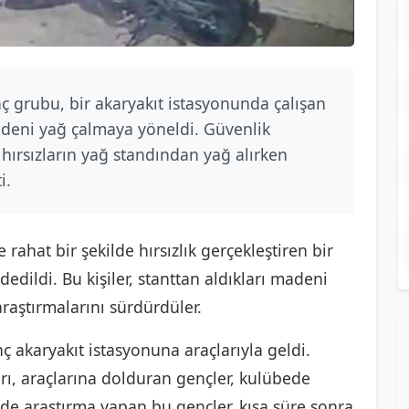
ç grubu, bir akaryakıt istasyonunda çalışan
madeni yağ çalmaya yöneldi. Güvenlik
hırsızların yağ standından yağ alırken
i.
e rahat bir şekilde hırsızlık gerçekleştiren bir
edildi. Bu kişiler, stanttan aldıkları madeni
raştırmalarını sürdürdüler.
ç akaryakıt istasyonuna araçlarıyla geldi.
ı, araçlarına dolduran gençler, kulübede
de araştırma yapan bu gençler, kısa süre sonra