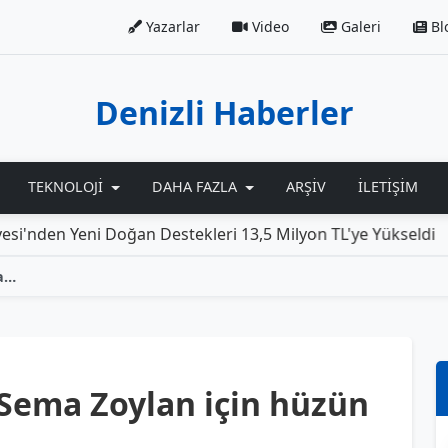
Yazarlar
Video
Galeri
Bl
Denizli Haberler
TEKNOLOJI
DAHA FAZLA
ARŞIV
İLETIŞIM
eni Doğan Destekleri 13,5 Milyon TL'ye Yükseldi
Rolls
Denizli'deki gazeteci Sema Zoylan için hüzün dolu bir gün
 Sema Zoylan için hüzün