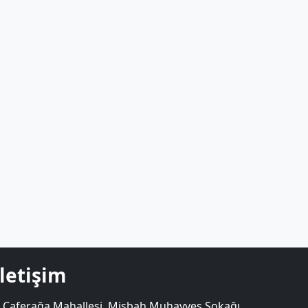
İletişim
Caferağa Mahallesi. Misbah Muhayyeş Sokağı