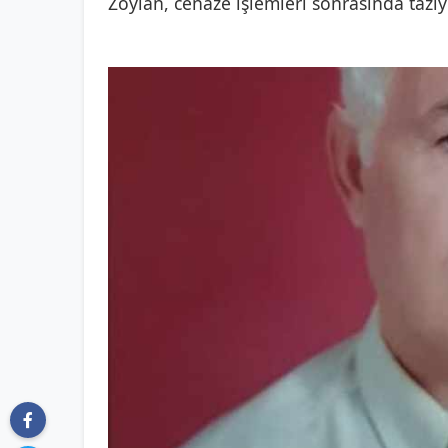
Zoylan, cenaze işlemleri sonrasında taziye