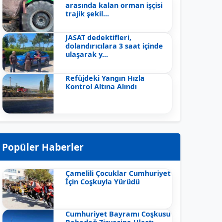
arasında kalan orman işçisi
trajik şekil...
JASAT dedektifleri,
dolandırıcılara 3 saat içinde
ulaşarak y...
Refüjdeki Yangın Hızla
Kontrol Altına Alındı
Popüler Haberler
Çamelili Çocuklar Cumhuriyet
İçin Coşkuyla Yürüdü
Cumhuriyet Bayramı Coşkusu