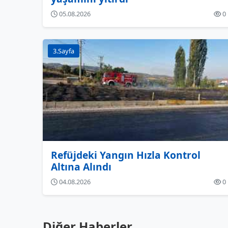
05.08.2026
0
3.Sayfa
Refüjdeki Yangın Hızla Kontrol
Altına Alındı
04.08.2026
0
Diğer Haberler