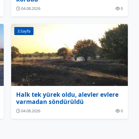
04.08.2026
0
3.Sayfa
Halk tek yürek oldu, alevler evlere
varmadan söndürüldü
04.08.2026
0