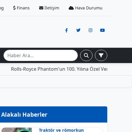
og
Finans
İletişim
Hava Durumu
-Royce Phantom'un 100. Yılına Özel Versiyonu: İçinde Yaşam
Alakalı Haberler
Traktör ve römorkun