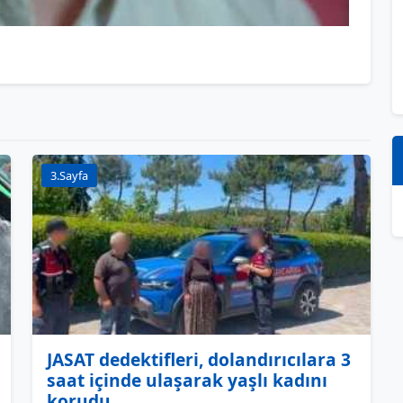
3.Sayfa
JASAT dedektifleri, dolandırıcılara 3
saat içinde ulaşarak yaşlı kadını
korudu