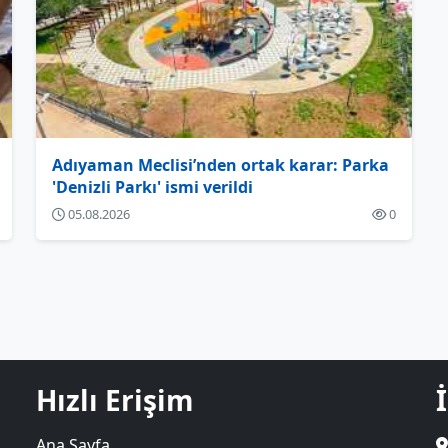
Adıyaman Meclisi’nden ortak karar: Parka
'Denizli Parkı' ismi verildi
05.08.2026
0
Hızlı Erişim
Ana Sayfa