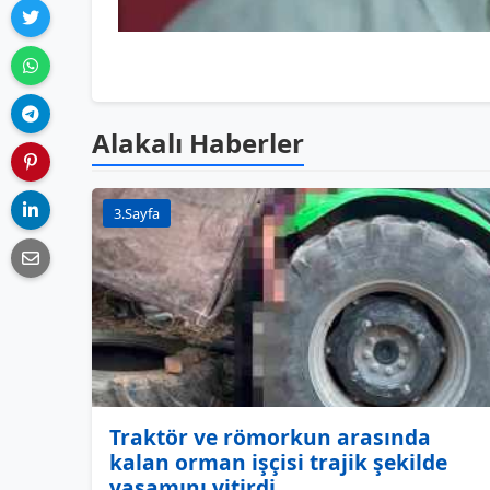
Alakalı Haberler
3.Sayfa
Traktör ve römorkun arasında
kalan orman işçisi trajik şekilde
yaşamını yitirdi