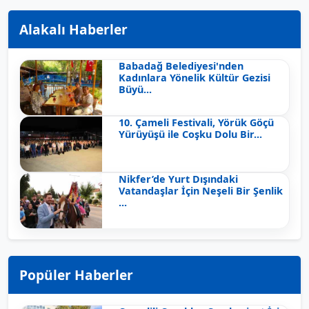
Alakalı Haberler
Babadağ Belediyesi'nden
Kadınlara Yönelik Kültür Gezisi
Büyü...
10. Çameli Festivali, Yörük Göçü
Yürüyüşü ile Coşku Dolu Bir...
Nikfer’de Yurt Dışındaki
Vatandaşlar İçin Neşeli Bir Şenlik
...
Popüler Haberler