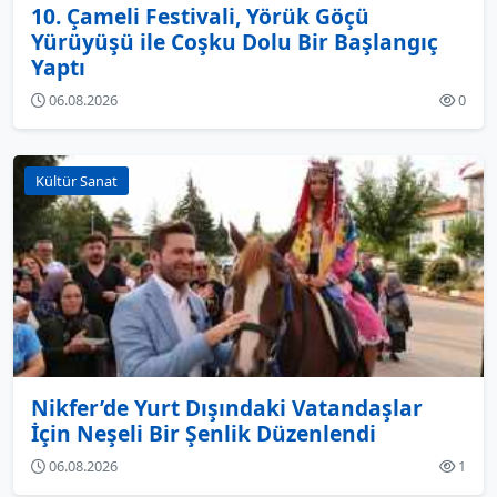
10. Çameli Festivali, Yörük Göçü
Yürüyüşü ile Coşku Dolu Bir Başlangıç
Yaptı
06.08.2026
0
Kültür Sanat
Nikfer’de Yurt Dışındaki Vatandaşlar
İçin Neşeli Bir Şenlik Düzenlendi
06.08.2026
1