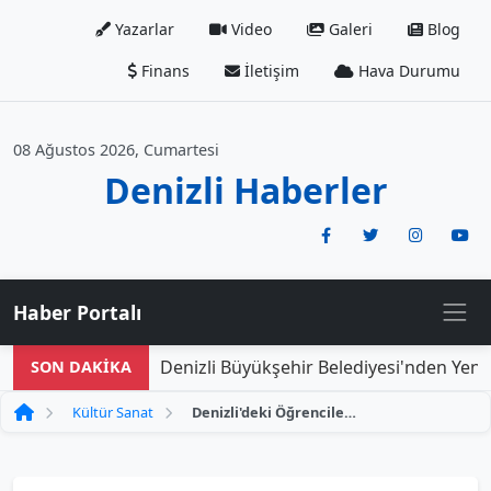
Yazarlar
Video
Galeri
Blog
Finans
İletişim
Hava Durumu
08 Ağustos 2026, Cumartesi
Denizli Haberler
Haber Portalı
Denizli Büyükşehir Belediyesi'nden Yeni D
SON DAKİKA
Kültür Sanat
Denizli'deki Öğrenciler, Anıtkabir Ruhunu Yaşatarak Ata'sının Huzuruna Çıktı