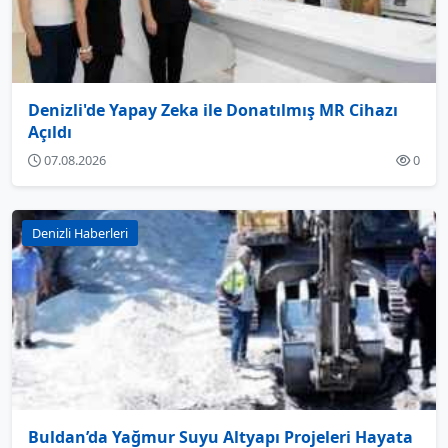
Denizli'de Yapay Zeka ile Donatılmış MR Cihazı
Açıldı
07.08.2026
0
Denizli Haberleri
Buldan’da Yağmur Suyu Altyapı Projeleri Hayata