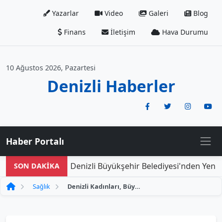
Yazarlar
Video
Galeri
Blog
Finans
İletişim
Hava Durumu
10 Ağustos 2026, Pazartesi
Denizli Haberler
Haber Portalı
Denizli Büyükşehir Belediyesi'nden Yeni Do
SON DAKİKA
Sağlık
Denizli Kadınları, Büyükşehir ile Rahat Bir Nefes Aldı