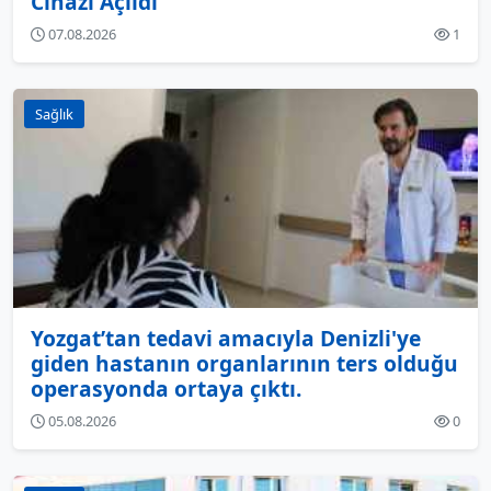
Cihazı Açıldı
07.08.2026
1
Sağlık
Yozgat’tan tedavi amacıyla Denizli'ye
giden hastanın organlarının ters olduğu
operasyonda ortaya çıktı.
05.08.2026
0