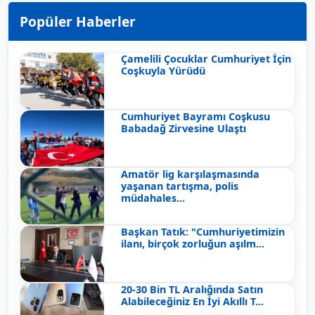
Popüler Haberler
Çamelili Çocuklar Cumhuriyet İçin
Coşkuyla Yürüdü
Cumhuriyet Bayramı Coşkusu
Babadağ Zirvesine Ulaştı
Amatör lig karşılaşmasında
yaşanan tartışma, polis
müdahales...
Başkan Tatık: "Cumhuriyetimizin
ilanı, birçok zorluğun aşılm...
20-30 Bin TL Aralığında Satın
Alabileceğiniz En İyi Akıllı T...