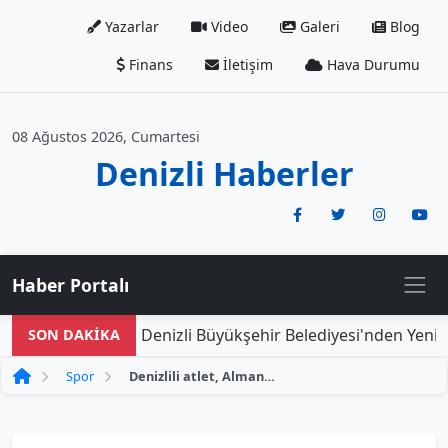
Yazarlar
Video
Galeri
Blog
Finans
İletişim
Hava Durumu
08 Ağustos 2026, Cumartesi
Denizli Haberler
Haber Portalı
Denizli Büyükşehir Belediyesi'nden Yeni Do
SON DAKİKA
Spor
Denizlili atlet, Almanya'da olimpiyat madalyası için ter dökecek