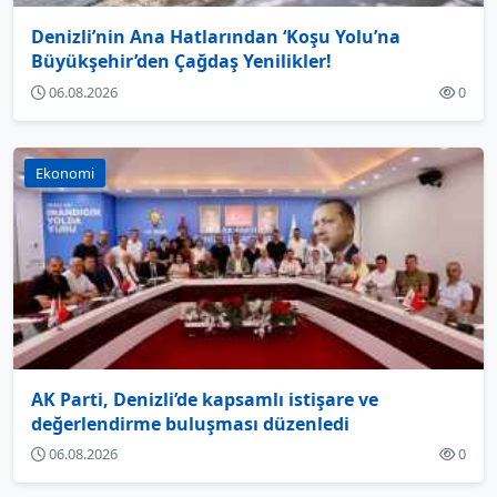
Denizli’nin Ana Hatlarından ‘Koşu Yolu’na
Büyükşehir’den Çağdaş Yenilikler!
06.08.2026
0
Ekonomi
AK Parti, Denizli’de kapsamlı istişare ve
değerlendirme buluşması düzenledi
06.08.2026
0