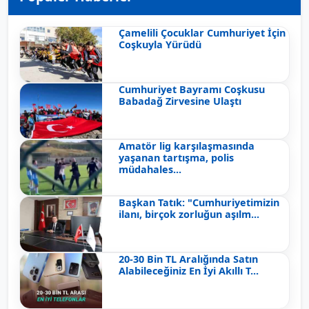
Çamelili Çocuklar Cumhuriyet İçin
Coşkuyla Yürüdü
Cumhuriyet Bayramı Coşkusu
Babadağ Zirvesine Ulaştı
Amatör lig karşılaşmasında
yaşanan tartışma, polis
müdahales...
Başkan Tatık: "Cumhuriyetimizin
ilanı, birçok zorluğun aşılm...
20-30 Bin TL Aralığında Satın
Alabileceğiniz En İyi Akıllı T...