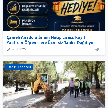
Çameli Anadolu İmam Hatip Lisesi, Kayıt
Yaptıran Öğrencilere Ücretsiz Tablet Dağıtıyor
06.08.2026
0
Denizli Haberleri