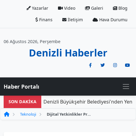
Yazarlar
Video
Galeri
Blog
Finans
İletişim
Hava Durumu
06 Ağustos 2026, Perşembe
Denizli Haberler
Haber Portalı
Denizli Büyükşehir Belediyesi'nden Yeni Do
SON DAKİKA
Teknoloji
Dijital Yetkinlikler Programını başarıyla bitiren katılımcılar sertifikalarını aldı