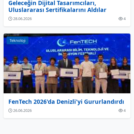
Geleceğin Dijital Tasarımcıları,
Uluslararası Sertifikalarını Aldılar
28.06.2026
4
Teknoloji
FenTech 2026'da Denizli'yi Gururlandırdı
26.06.2026
4