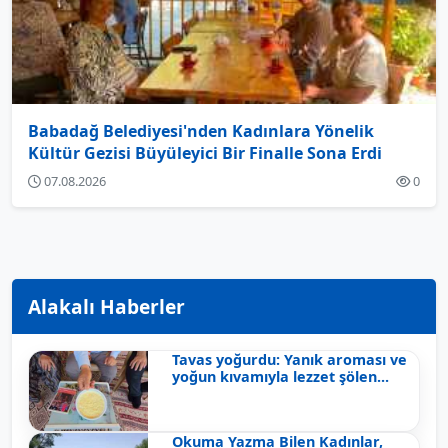
Babadağ Belediyesi'nden Kadınlara Yönelik
Kültür Gezisi Büyüleyici Bir Finalle Sona Erdi
07.08.2026
0
Alakalı Haberler
Tavas yoğurdu: Yanık aroması ve
yoğun kıvamıyla lezzet şölen...
Okuma Yazma Bilen Kadınlar,