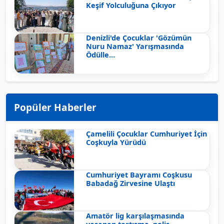
Keşif Yolculuğuna Çıkıyor
Denizli'de Çocuklar 'Gözümün
Nuru Namaz' Yarışmasında
Ödülle...
Popüler Haberler
Çamelili Çocuklar Cumhuriyet İçin
Coşkuyla Yürüdü
Cumhuriyet Bayramı Coşkusu
Babadağ Zirvesine Ulaştı
Amatör lig karşılaşmasında