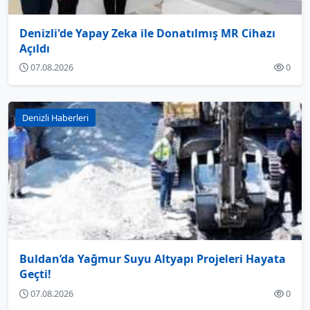
Denizli'de Yapay Zeka ile Donatılmış MR Cihazı
Açıldı
07.08.2026
0
Denizli Haberleri
Buldan’da Yağmur Suyu Altyapı Projeleri Hayata
Geçti!
07.08.2026
0