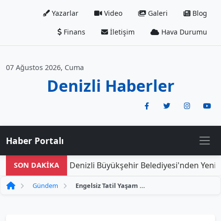
Yazarlar
Video
Galeri
Blog
Finans
İletişim
Hava Durumu
07 Ağustos 2026, Cuma
Denizli Haberler
Haber Portalı
Denizli Büyükşehir Belediyesi'nden Yeni Doğ
SON DAKİKA
Gündem
Engelsiz Tatil Yaşam Merkezi, Misafirlerine Ücretsiz Hizmet Sunacak