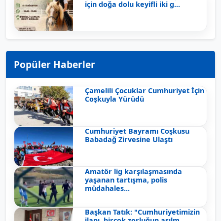
için doğa dolu keyifli iki g...
Popüler Haberler
Çamelili Çocuklar Cumhuriyet İçin
Coşkuyla Yürüdü
Cumhuriyet Bayramı Coşkusu
Babadağ Zirvesine Ulaştı
Amatör lig karşılaşmasında
yaşanan tartışma, polis
müdahales...
Başkan Tatık: "Cumhuriyetimizin
ilanı, birçok zorluğun aşılm...