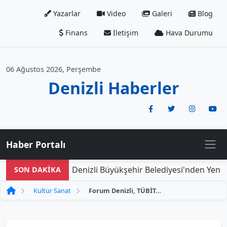
Yazarlar
Video
Galeri
Blog
Finans
İletişim
Hava Durumu
06 Ağustos 2026, Perşembe
Denizli Haberler
Haber Portalı
Denizli Büyükşehir Belediyesi'nden Yeni Do
SON DAKİKA
Kültür Sanat
Forum Denizli, TÜBİTAK'ın Bilim Her Yerde Çocuk Şenliği'ne Konuk Olacak