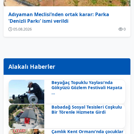
Adıyaman Meclisi’nden ortak karar: Parka
'Denizli Parkı' ismi verildi
05.08.2026
0
Alakalı Haberler
Beyağaç Topuklu Yaylası'nda
Gökyüzü Gözlem Festivali Hayata
...
Babadağ Sosyal Tesisleri Coşkulu
Bir Törenle Hizmete Girdi
Çamlık Kent Ormanı'nda çocuklar