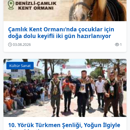
Çamlık Kent Ormanı'nda çocuklar için
doğa dolu keyifli iki gün hazırlanıyor
03.08.2026
1
Kültür Sanat
10. Yörük Türkmen Şenliği, Yoğun İlgiyle