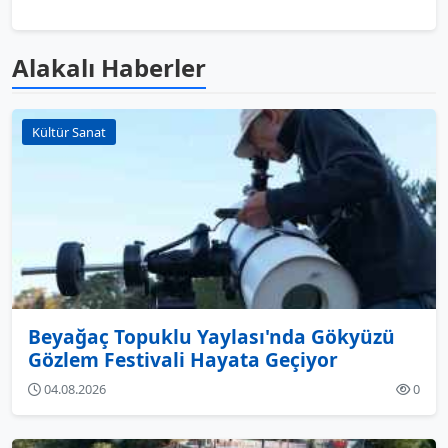
Alakalı Haberler
Kültür Sanat
Beyağaç Topuklu Yaylası'nda Gökyüzü
Gözlem Festivali Hayata Geçiyor
04.08.2026
0