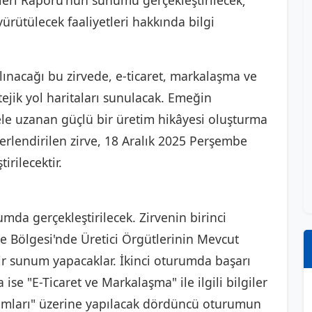
leri Raporu'nun sunumu gerçekleştirilecek;
yürütülecek faaliyetleri hakkında bilgi
lınacağı bu zirvede, e-ticaret, markalaşma ve
ejik yol haritaları sunulacak. Emeğin
ele uzanan güçlü bir üretim hikâyesi oluşturma
erlendirilen zirve, 18 Aralık 2025 Perşembe
rilecektir.
umda gerçekleştirilecek. Zirvenin birinci
Bölgesi'nde Üretici Örgütlerinin Mevcut
ir sunum yapacaklar. İkinci oturumda başarı
se "E-Ticaret ve Markalaşma" ile ilgili bilgiler
gramları" üzerine yapılacak dördüncü oturumun