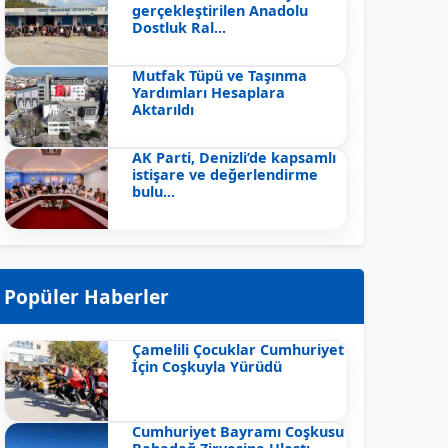
gerçekleştirilen Anadolu
Dostluk Ral...
Mutfak Tüpü ve Taşınma
Yardımları Hesaplara
Aktarıldı
AK Parti, Denizli’de kapsamlı
istişare ve değerlendirme
bulu...
Popüler Haberler
Çamelili Çocuklar Cumhuriyet
İçin Coşkuyla Yürüdü
Cumhuriyet Bayramı Coşkusu