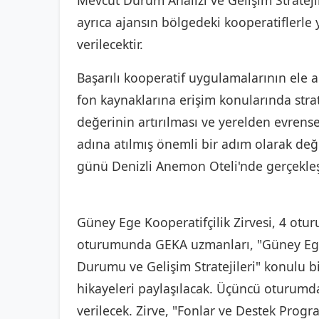
Mevcut Durum Analizi ve Gelişim Strateji
ayrıca ajansın bölgedeki kooperatiflerle 
verilecektir.
Başarılı kooperatif uygulamalarının ele a
fon kaynaklarına erişim konularında strat
değerinin artırılması ve yerelden evrens
adına atılmış önemli bir adım olarak değ
günü Denizli Anemon Oteli'nde gerçekleşti
Güney Ege Kooperatifçilik Zirvesi, 4 otur
oturumunda GEKA uzmanları, "Güney Ege 
Durumu ve Gelişim Stratejileri" konulu b
hikayeleri paylaşılacak. Üçüncü oturumda i
verilecek. Zirve, "Fonlar ve Destek Pro