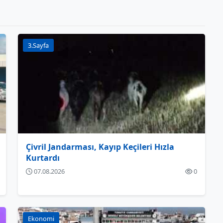
3.Sayfa
Çivril Jandarması, Kayıp Keçileri Hızla
Kurtardı
07.08.2026
0
Ekonomi