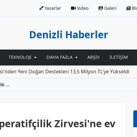
Yazarlar
Video
Galeri
Bl
Denizli Haberler
TEKNOLOJI
DAHA FAZLA
ARŞIV
İLETIŞIM
i Doğan Destekleri 13,5 Milyon TL'ye Yükseldi
Rolls-R
GEKA, Güney Ege Kooperatifçilik Zirvesi'ne ev sahipliği yapacak!
ratifçilik Zirvesi'ne ev