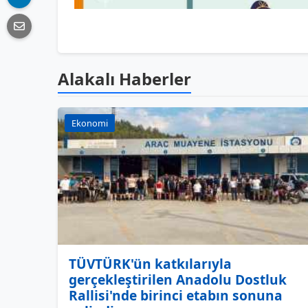
Alakalı Haberler
Ekonomi
TÜVTÜRK'ün katkılarıyla
gerçekleştirilen Anadolu Dostluk
Rallisi'nde birinci etabın sonuna