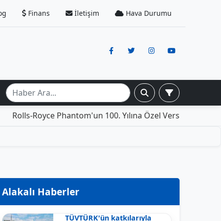
og
Finans
İletişim
Hava Durumu
oyce Phantom'un 100. Yılına Özel Versiyonu: İçinde Yaşama
Alakalı Haberler
TÜVTÜRK'ün katkılarıyla