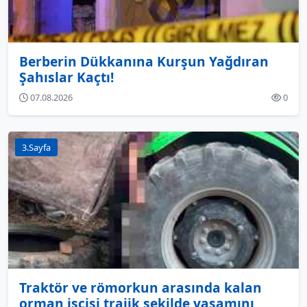
Berberin Dükkanına Kurşun Yağdıran
Şahıslar Kaçtı!
07.08.2026
0
3.Sayfa
Traktör ve römorkun arasında kalan
orman işçisi trajik şekilde yaşamını