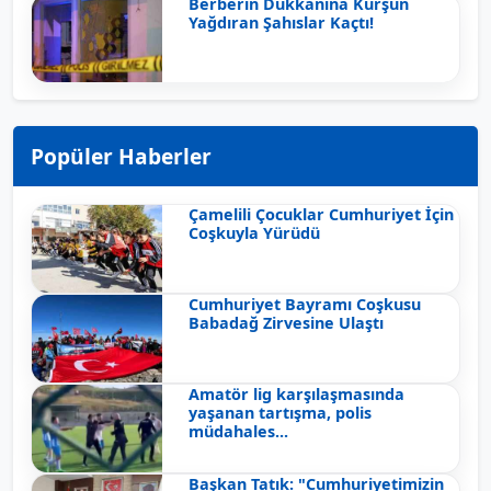
Berberin Dükkanına Kurşun
Yağdıran Şahıslar Kaçtı!
Popüler Haberler
Çamelili Çocuklar Cumhuriyet İçin
Coşkuyla Yürüdü
Cumhuriyet Bayramı Coşkusu
Babadağ Zirvesine Ulaştı
Amatör lig karşılaşmasında
yaşanan tartışma, polis
müdahales...
Başkan Tatık: "Cumhuriyetimizin