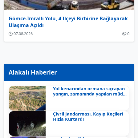
Gömce-İmrallı Yolu, 4 İlçeyi Birbirine Bağlayarak
Ulaşıma Açıldı
07.08.2026
0
Alakalı Haberler
Yol kenarından ormana sıçrayan
yangın, zamanında yapılan müd...
Çivril Jandarması, Kayıp Keçileri
Hızla Kurtardı