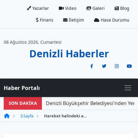
Yazarlar
Video
Galeri
Blog
Finans
İletişim
Hava Durumu
08 Ağustos 2026, Cumartesi
Denizli Haberler
Haber Portalı
Denizli Büyükşehir Belediyesi'nden Yeni D
SON DAKİKA
3.Sayfa
Hareket halindeki ambulansın alev alev yanması korkuttu