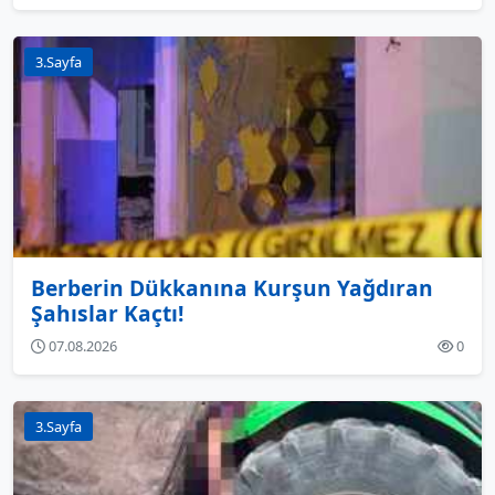
3.Sayfa
Berberin Dükkanına Kurşun Yağdıran
Şahıslar Kaçtı!
07.08.2026
0
3.Sayfa