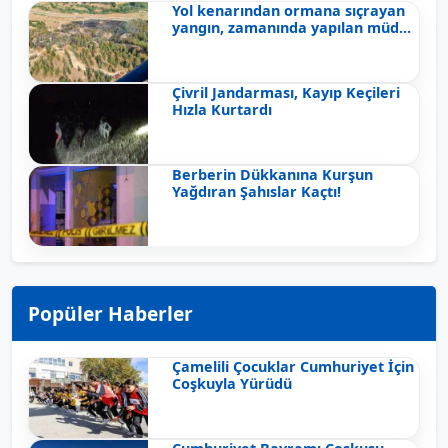
Yol kenarından ormana sıçrayan
yangın, zamanında yapılan müd...
Çivril Jandarması, Kayıp Keçileri
Hızla Kurtardı
Berberin Dükkanına Kurşun
Yağdıran Şahıslar Kaçtı!
Popüler Haberler
Çamelili Çocuklar Cumhuriyet İçin
Coşkuyla Yürüdü