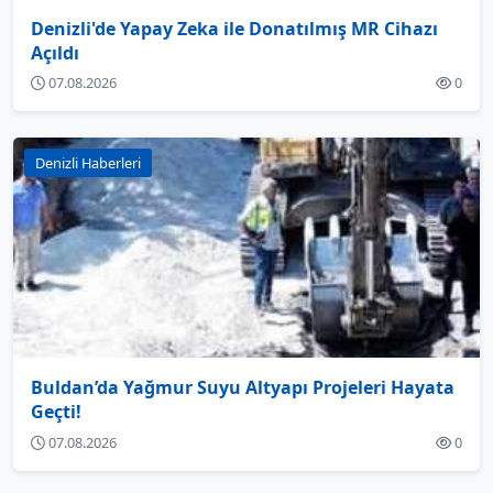
Denizli'de Yapay Zeka ile Donatılmış MR Cihazı
Açıldı
07.08.2026
0
Denizli Haberleri
Buldan’da Yağmur Suyu Altyapı Projeleri Hayata
Geçti!
07.08.2026
0