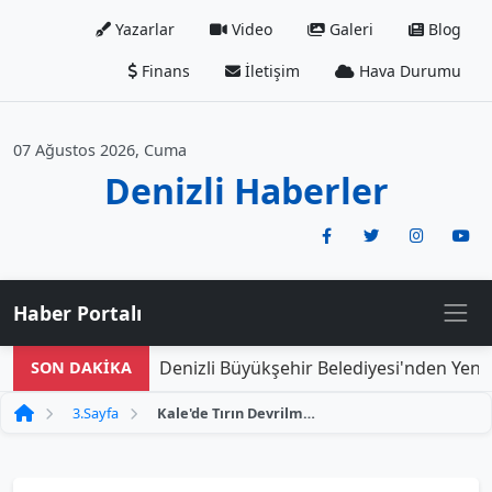
Yazarlar
Video
Galeri
Blog
Finans
İletişim
Hava Durumu
07 Ağustos 2026, Cuma
Denizli Haberler
Haber Portalı
Denizli Büyükşehir Belediyesi'nden Yeni D
SON DAKİKA
3.Sayfa
Kale'de Tırın Devrilmesi Sonucu Sürücü Hastaneye Sevk Edildi