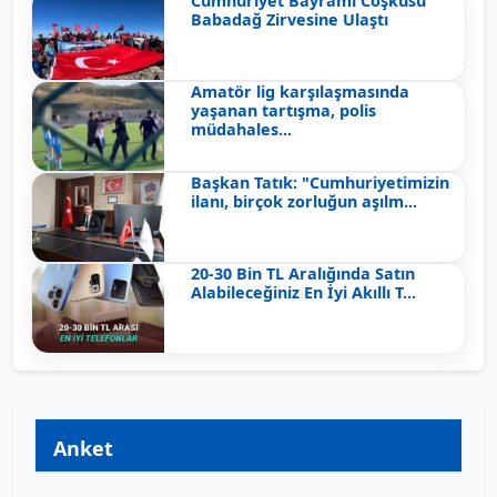
Cumhuriyet Bayramı Coşkusu
Babadağ Zirvesine Ulaştı
Amatör lig karşılaşmasında
yaşanan tartışma, polis
müdahales...
Başkan Tatık: "Cumhuriyetimizin
ilanı, birçok zorluğun aşılm...
20-30 Bin TL Aralığında Satın
Alabileceğiniz En İyi Akıllı T...
Anket