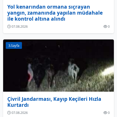
Yol kenarından ormana sıçrayan
yangın, zamanında yapılan müdahale
ile kontrol altına alındı
07.08.2026
0
3.Sayfa
Çivril Jandarması, Kayıp Keçileri Hızla
Kurtardı
07.08.2026
0