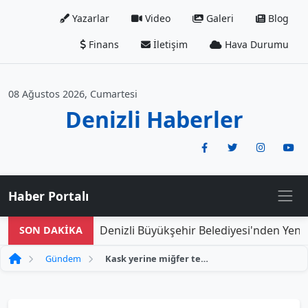
Yazarlar
Video
Galeri
Blog
Finans
İletişim
Hava Durumu
08 Ağustos 2026, Cumartesi
Denizli Haberler
Haber Portalı
Denizli Büyükşehir Belediyesi'nden Yeni Do
SON DAKİKA
Gündem
Kask yerine miğfer tercih eden dede, çevresindekileri hayrete düşürdü