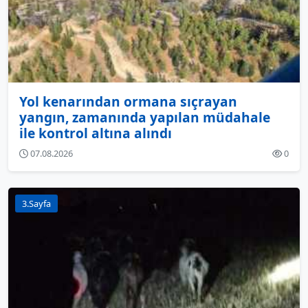
Yol kenarından ormana sıçrayan
yangın, zamanında yapılan müdahale
ile kontrol altına alındı
07.08.2026
0
3.Sayfa