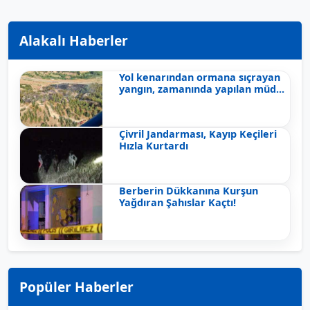
Alakalı Haberler
Yol kenarından ormana sıçrayan
yangın, zamanında yapılan müd...
Çivril Jandarması, Kayıp Keçileri
Hızla Kurtardı
Berberin Dükkanına Kurşun
Yağdıran Şahıslar Kaçtı!
Popüler Haberler