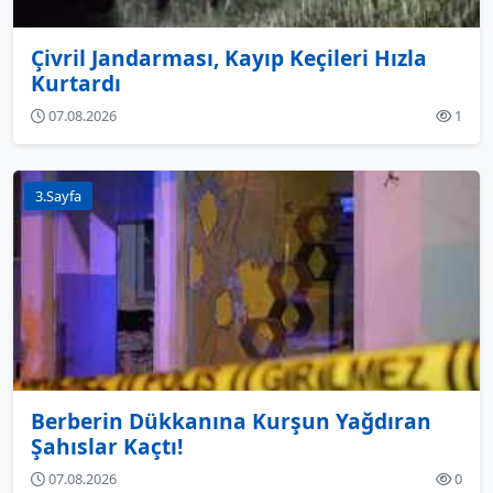
Çivril Jandarması, Kayıp Keçileri Hızla
Kurtardı
07.08.2026
1
3.Sayfa
Berberin Dükkanına Kurşun Yağdıran
Şahıslar Kaçtı!
07.08.2026
0