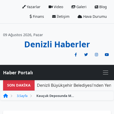
Yazarlar
Video
Galeri
Blog
Finans
İletişim
Hava Durumu
09 Ağustos 2026, Pazar
Denizli Haberler
Haber Portalı
Denizli Büyükşehir Belediyesi'nden Yeni D
SON DAKİKA
3.Sayfa
Kauçuk Deposunda Meydana Gelen Yangın Paniğe Neden Oldu