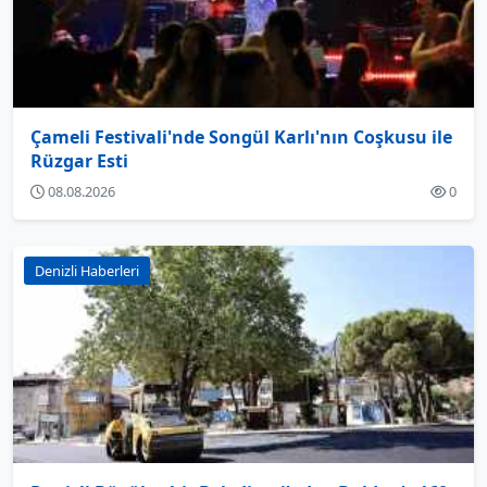
Çameli Festivali'nde Songül Karlı'nın Coşkusu ile
Rüzgar Esti
08.08.2026
0
Denizli Haberleri