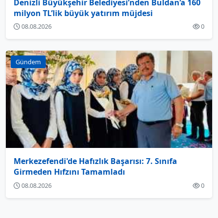
Denizli Büyükşehir Belediyesi’nden Buldan’a 160
milyon TL’lik büyük yatırım müjdesi
08.08.2026
0
Gündem
Merkezefendi'de Hafızlık Başarısı: 7. Sınıfa
Girmeden Hıfzını Tamamladı
08.08.2026
0