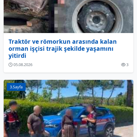
Traktör ve römorkun arasında kalan
orman işçisi trajik şekilde yaşamını
yitirdi
05.08.2026
3
3.Sayfa