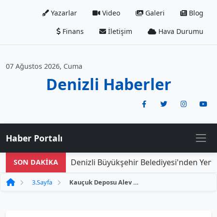
Yazarlar
Video
Galeri
Blog
Finans
İletişim
Hava Durumu
07 Ağustos 2026, Cuma
Denizli Haberler
Haber Portalı
Denizli Büyükşehir Belediyesi'nden Yeni D
SON DAKİKA
3.Sayfa
Kauçuk Deposu Alev Alev: Yangının Sebebi ve Son Gelişmeler