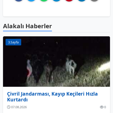
Alakalı Haberler
3.Sayfa
Çivril Jandarması, Kayıp Keçileri Hızla
Kurtardı
07.08.2026
0