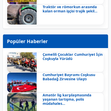
Traktör ve römorkun arasında
kalan orman işçisi trajik şekil...
Popüler Haberler
Çamelili Çocuklar Cumhuriyet İçin
Coşkuyla Yürüdü
Cumhuriyet Bayramı Coşkusu
Babadağ Zirvesine Ulaştı
Amatör lig karşılaşmasında
yaşanan tartışma, polis
müdahales...