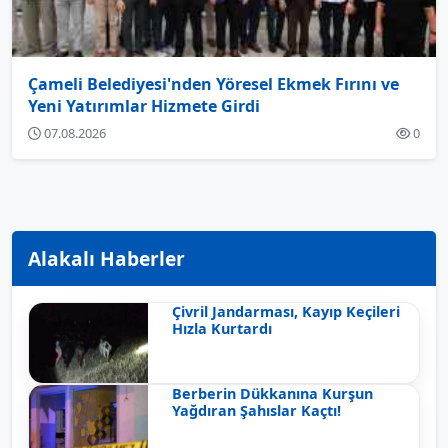
Çameli Belediyesi'nden Yöresel Ekmek Fırını ve
Yeni Yatırımlar Hizmete Girdi
07.08.2026
0
Alakalı Haberler
Çivril Jandarması, Kayıp Keçileri
Hızla Kurtardı
Berberin Dükkanına Kurşun
Yağdıran Şahıslar Kaçtı!