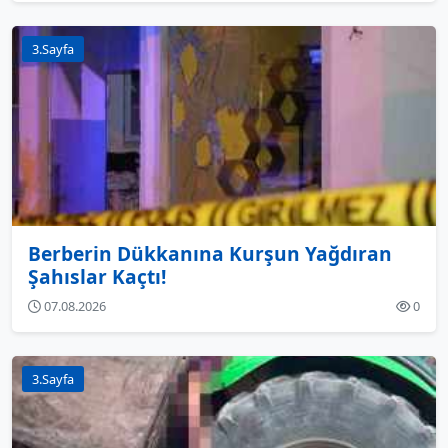
3.Sayfa
Berberin Dükkanına Kurşun Yağdıran
Şahıslar Kaçtı!
07.08.2026
0
3.Sayfa