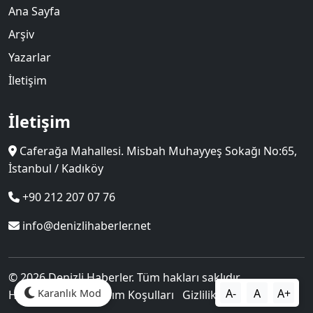
Ana Sayfa
Arşiv
Yazarlar
İletişim
İletişim
Caferağa Mahallesi. Misbah Muhayyeş Sokağı No:65,
İstanbul / Kadıköy
+90 212 207 07 76
info@denizlihaberler.net
© 2026 Denizli Haberler. Tüm hakları saklıdır.
A-
A
A+
Karanlık Mod
Hakkımızda
Kullanım Koşulları
Gizlilik Politikası