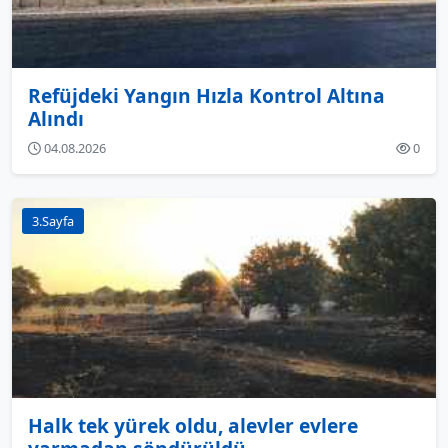
Refüjdeki Yangın Hızla Kontrol Altına
Alındı
04.08.2026
0
3.Sayfa
Halk tek yürek oldu, alevler evlere