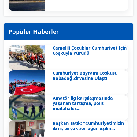
Popüler Haberler
Çamelili Çocuklar Cumhuriyet İçin
Coşkuyla Yürüdü
Cumhuriyet Bayramı Coşkusu
Babadağ Zirvesine Ulaştı
Amatör lig karşılaşmasında
yaşanan tartışma, polis
müdahales...
Başkan Tatık: "Cumhuriyetimizin
ilanı, birçok zorluğun aşılm...