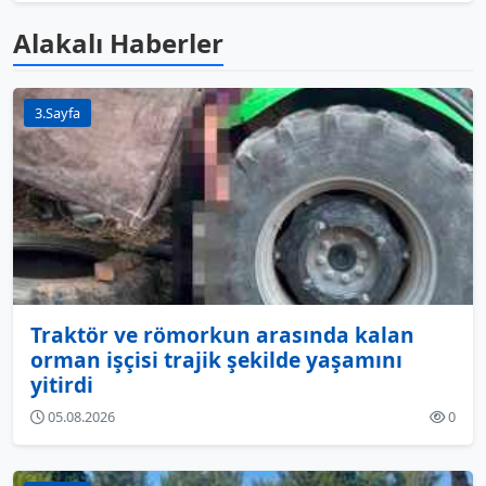
Alakalı Haberler
3.Sayfa
Traktör ve römorkun arasında kalan
orman işçisi trajik şekilde yaşamını
yitirdi
05.08.2026
0