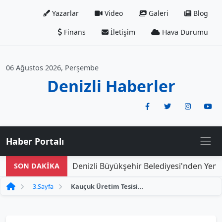
Yazarlar
Video
Galeri
Blog
Finans
İletişim
Hava Durumu
06 Ağustos 2026, Perşembe
Denizli Haberler
Haber Portalı
Denizli Büyükşehir Belediyesi'nden Yeni D
SON DAKİKA
3.Sayfa
Kauçuk Üretim Tesisindeki Yangının Görüntüleri Ortaya Çıktı