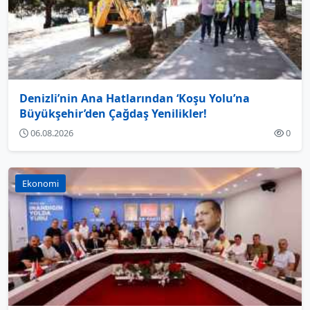
Denizli’nin Ana Hatlarından ‘Koşu Yolu’na
Büyükşehir’den Çağdaş Yenilikler!
06.08.2026
0
Ekonomi