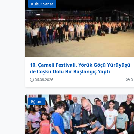
Kültür Sanat
10. Çameli Festivali, Yörük Göçü Yürüyüşü
ile Coşku Dolu Bir Başlangıç Yaptı
06.08.2026
0
Eğitim