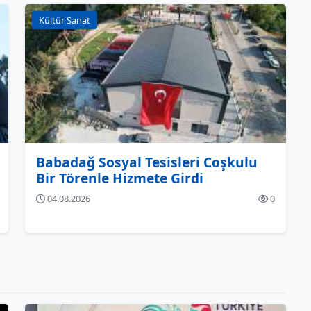
Kültür Sanat
Babadağ Sosyal Tesisleri Coşkulu
Bir Törenle Hizmete Girdi
04.08.2026
0