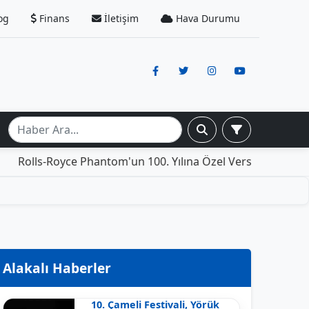
og
Finans
İletişim
Hava Durumu
oyce Phantom'un 100. Yılına Özel Versiyonu: İçinde Yaşama
Alakalı Haberler
10. Çameli Festivali, Yörük