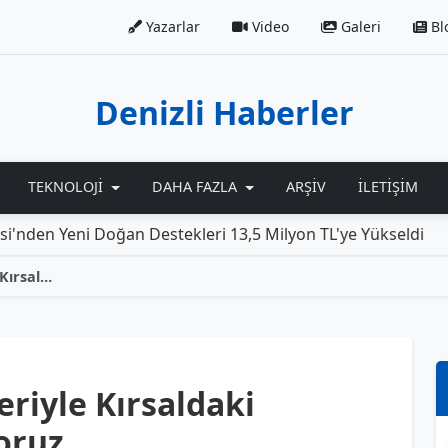
Yazarlar
Video
Galeri
Bl
Denizli Haberler
TEKNOLOJI
DAHA FAZLA
ARŞIV
İLETIŞIM
i Doğan Destekleri 13,5 Milyon TL'ye Yükseldi
Rolls-R
Denizli’nin Zenginlikleriyle Kırsaldaki Kadınları Buluşturuyoruz
eriyle Kırsaldaki
oruz