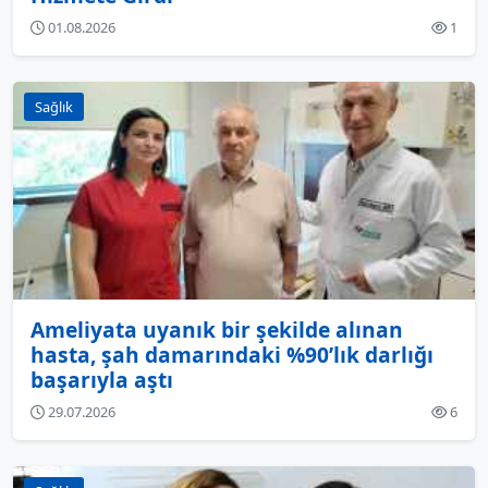
01.08.2026
1
Sağlık
Ameliyata uyanık bir şekilde alınan
hasta, şah damarındaki %90’lık darlığı
başarıyla aştı
29.07.2026
6