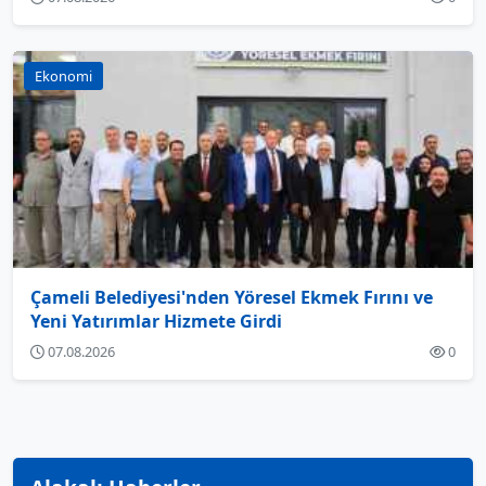
Ekonomi
Çameli Belediyesi'nden Yöresel Ekmek Fırını ve
Yeni Yatırımlar Hizmete Girdi
07.08.2026
0