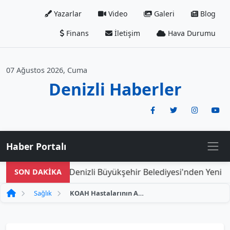
Yazarlar
Video
Galeri
Blog
Finans
İletişim
Hava Durumu
07 Ağustos 2026, Cuma
Denizli Haberler
Haber Portalı
Denizli Büyükşehir Belediyesi'nden Yeni Doğa
SON DAKİKA
Sağlık
KOAH Hastalarının Akciğer Kanseri Riski: 10 Yıla Dikkat!