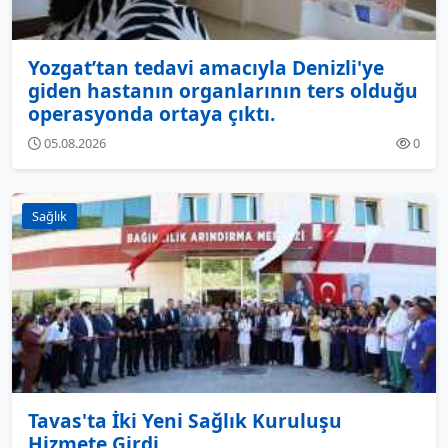
Yozgat’tan tedavi amacıyla Denizli'ye
giden hastanın organlarının ters olduğu
operasyonda ortaya çıktı.
05.08.2026
0
Sağlık
Tavas'ta İki Yeni Sağlık Kuruluşu
Hizmete Girdi