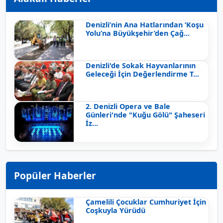
Denizli’nin Ana Hatlarından ‘Koşu
Yolu’na Büyükşehir’den Çağ...
Denizli'de Sokak Hayvanlarının
Geleceği İçin Değerlendirme T...
2. Denizli Opera ve Bale
Günleri'nde "Kuğu Gölü" Şaheseri
İz...
Popüler Haberler
Çamelili Çocuklar Cumhuriyet İçin
Coşkuyla Yürüdü