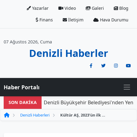
Yazarlar
Video
Galeri
Blog
Finans
İletişim
Hava Durumu
07 Ağustos 2026, Cuma
Denizli Haberler
Haber Portalı
Denizli Büyükşehir Belediyesi'nden Yeni Do
SON DAKİKA
Denizli Haberleri
Kültür AŞ, 2023’ün ilk çeyreğinde 4,4 milyon TL kâr elde etti