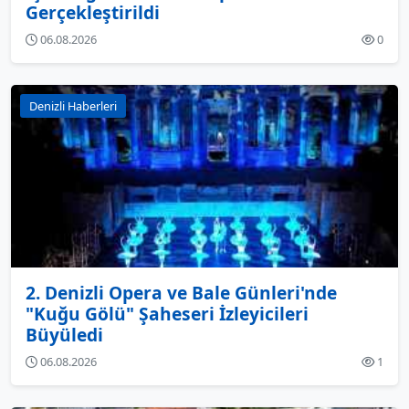
Gerçekleştirildi
06.08.2026
0
Denizli Haberleri
2. Denizli Opera ve Bale Günleri'nde
"Kuğu Gölü" Şaheseri İzleyicileri
Büyüledi
06.08.2026
1