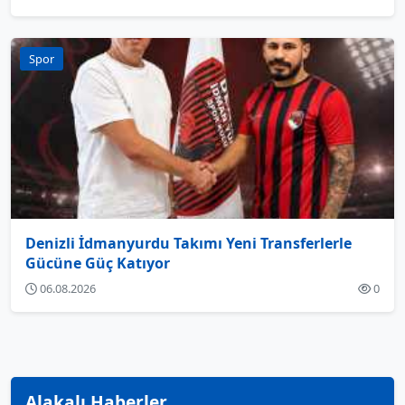
Spor
Denizli İdmanyurdu Takımı Yeni Transferlerle
Gücüne Güç Katıyor
06.08.2026
0
Alakalı Haberler