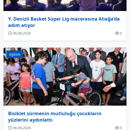
Y. Denizli Basket Süper Lig macerasına Aliağa’da
adım atıyor
06.08.2026
0
Eğitim
Bisiklet sürmenin mutluluğu çocukların
yüzlerini aydınlattı
06.08.2026
0