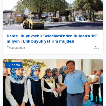
Denizli Büyükşehir Belediyesi’nden Buldan’a 160
milyon TL’lik büyük yatırım müjdesi
08.08.2026
0
Gündem