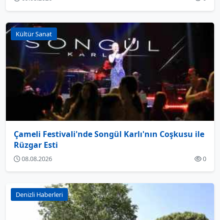
Kültür Sanat
Çameli Festivali'nde Songül Karlı'nın Coşkusu ile
Rüzgar Esti
08.08.2026
0
Denizli Haberleri