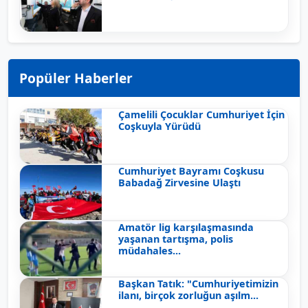
Popüler Haberler
Çamelili Çocuklar Cumhuriyet İçin
Coşkuyla Yürüdü
Cumhuriyet Bayramı Coşkusu
Babadağ Zirvesine Ulaştı
Amatör lig karşılaşmasında
yaşanan tartışma, polis
müdahales...
Başkan Tatık: "Cumhuriyetimizin
ilanı, birçok zorluğun aşılm...