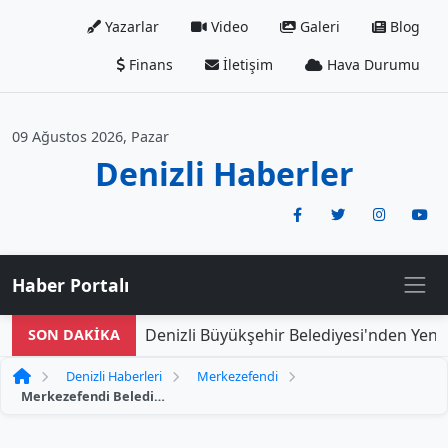
Yazarlar
Video
Galeri
Blog
Finans
İletişim
Hava Durumu
09 Ağustos 2026, Pazar
Denizli Haberler
Haber Portalı
Denizli Büyükşehir Belediyesi'nden Yeni Do
SON DAKİKA
Denizli Haberleri
Merkezefendi
Merkezefendi Belediyesi'nden Eskişehir'e 31. Mama Makinesi Teslimatı Gerçekleşti