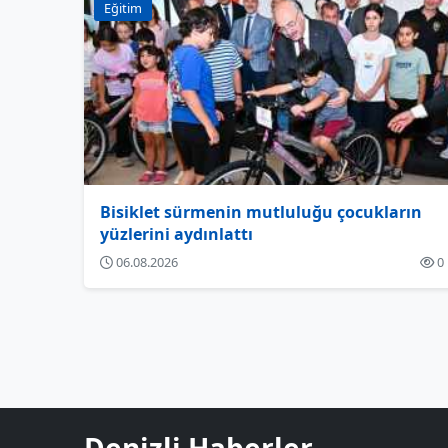
Eğitim
Bisiklet sürmenin mutluluğu çocukların
yüzlerini aydınlattı
06.08.2026
0
Denizli Haberler