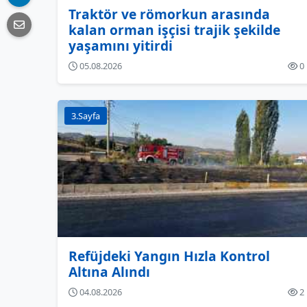
Traktör ve römorkun arasında
kalan orman işçisi trajik şekilde
yaşamını yitirdi
05.08.2026
0
3.Sayfa
Refüjdeki Yangın Hızla Kontrol
Altına Alındı
04.08.2026
2