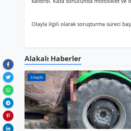
kaldırdı. Kaza sonucunda motosiklet ve 
Olayla ilgili olarak soruşturma süreci başl
Alakalı Haberler
3.Sayfa