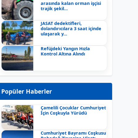
arasında kalan orman işçisi
trajik şekil...
JASAT dedektifleri,
dolandırıcılara 3 saat içinde
ulaşarak y...
Refüjdeki Yangın Hızla
Kontrol Altına Alındı
Popüler Haberler
Çamelili Çocuklar Cumhuriyet
İçin Coşkuyla Yürüdü
Cumhuriyet Bayramı Coşkusu