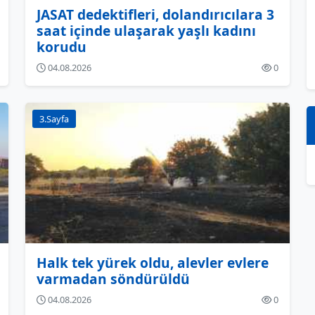
JASAT dedektifleri, dolandırıcılara 3
saat içinde ulaşarak yaşlı kadını
korudu
04.08.2026
0
3.Sayfa
Halk tek yürek oldu, alevler evlere
varmadan söndürüldü
04.08.2026
0