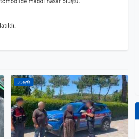
otomobilde maddi hasar oluştu.
atıldı.
3.Sayfa