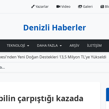
Yazarlar
Video
Galeri
Bl
Denizli Haberler
TEKNOLOJI
DAHA FAZLA
ARŞIV
İLETIŞIM
 Yeni Doğan Destekleri 13,5 Milyon TL'ye Yükseldi
Roll
Motosiklet ile otomobilin çarpıştığı kazada bir kişi yaralandı
ilin çarpıştığı kazada