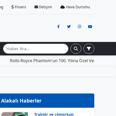
og
Finans
İletişim
Hava Durumu
s-Royce Phantom'un 100. Yılına Özel Versiyonu: İçinde Yaş
Alakalı Haberler
Traktör ve römorkun