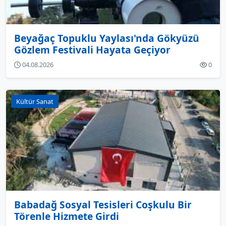
Beyağaç Topuklu Yaylası'nda Gökyüzü
Gözlem Festivali Hayata Geçiyor
04.08.2026
0
Kültür Sanat
Babadağ Sosyal Tesisleri Coşkulu Bir
Törenle Hizmete Girdi