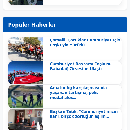
Popüler Haberler
Çamelili Çocuklar Cumhuriyet İçin
Coşkuyla Yürüdü
Cumhuriyet Bayramı Coşkusu
Babadağ Zirvesine Ulaştı
Amatör lig karşılaşmasında
yaşanan tartışma, polis
müdahales...
Başkan Tatık: "Cumhuriyetimizin
ilanı, birçok zorluğun aşılm...