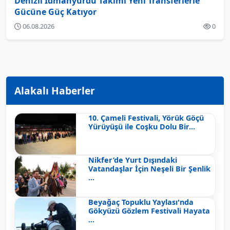
Denizli İdmanyurdu Takımı Yeni Transferlerle
Gücüne Güç Katıyor
06.08.2026
0
Alakalı Haberler
10. Çameli Festivali, Yörük Göçü
Yürüyüşü ile Coşku Dolu Bir...
Nikfer’de Yurt Dışındaki
Vatandaşlar İçin Neşeli Bir Şenlik
...
Beyağaç Topuklu Yaylası'nda
Gökyüzü Gözlem Festivali Hayata
...