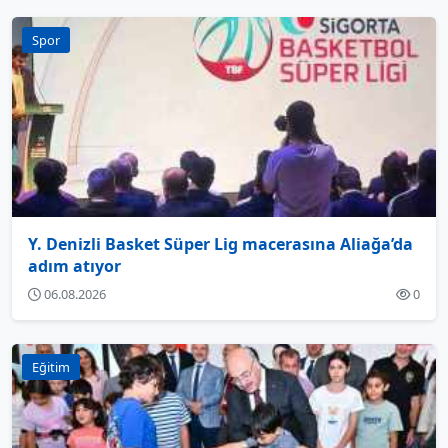
Spor
Y. Denizli Basket Süper Lig macerasına Aliağa’da
adım atıyor
06.08.2026
0
Eğitim