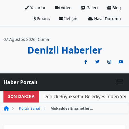
Yazarlar
Video
Galeri
Blog
Finans
İletişim
Hava Durumu
07 Ağustos 2026, Cuma
Denizli Haberler
Haber Portalı
Denizli Büyükşehir Belediyesi'nden Yeni D
SON DAKİKA
Kültür Sanat
Mukaddes Emanetler Sergisi Büyük İlgiyle Karşılandı