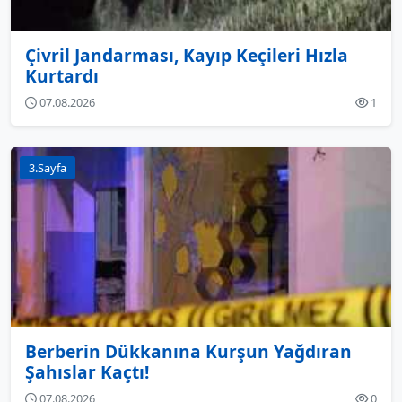
Çivril Jandarması, Kayıp Keçileri Hızla
Kurtardı
07.08.2026
1
3.Sayfa
Berberin Dükkanına Kurşun Yağdıran
Şahıslar Kaçtı!
07.08.2026
0