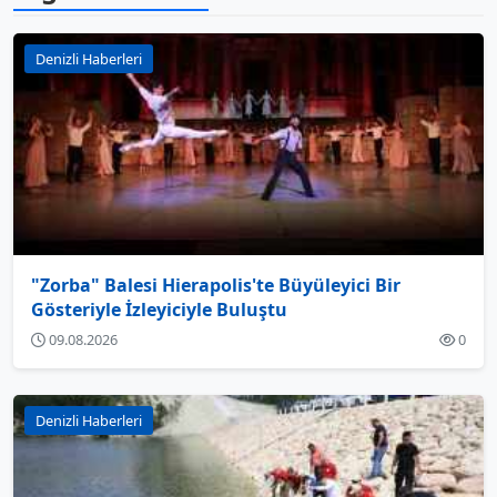
Denizli Haberleri
"Zorba" Balesi Hierapolis'te Büyüleyici Bir
Gösteriyle İzleyiciyle Buluştu
09.08.2026
0
Denizli Haberleri