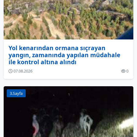
Yol kenarından ormana sıçrayan
yangın, zamanında yapılan müdahale
ile kontrol altına alındı
07.08.2026
0
3.Sayfa