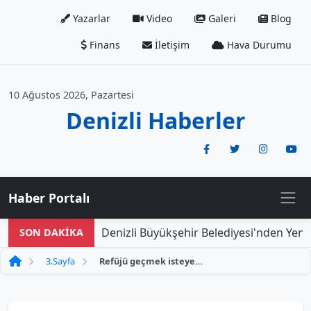
Yazarlar
Video
Galeri
Blog
Finans
İletişim
Hava Durumu
10 Ağustos 2026, Pazartesi
Denizli Haberler
Haber Portalı
Denizli Büyükşehir Belediyesi'nden Yeni D
SON DAKİKA
3.Sayfa
Refüjü geçmek isteyen traktöre otomobil çarptı