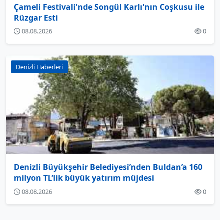
Çameli Festivali'nde Songül Karlı'nın Coşkusu ile
Rüzgar Esti
08.08.2026
0
Denizli Haberleri
Denizli Büyükşehir Belediyesi’nden Buldan’a 160
milyon TL’lik büyük yatırım müjdesi
08.08.2026
0