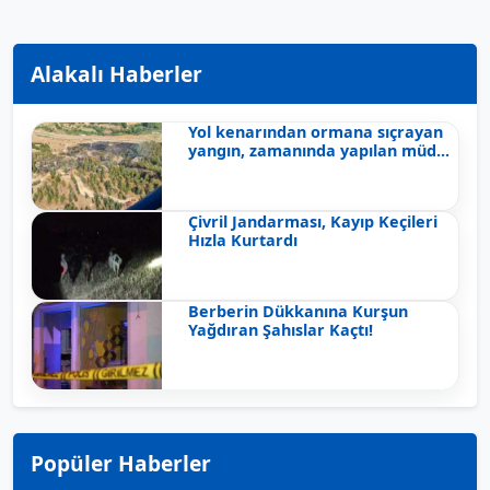
Alakalı Haberler
Yol kenarından ormana sıçrayan
yangın, zamanında yapılan müd...
Çivril Jandarması, Kayıp Keçileri
Hızla Kurtardı
Berberin Dükkanına Kurşun
Yağdıran Şahıslar Kaçtı!
Popüler Haberler