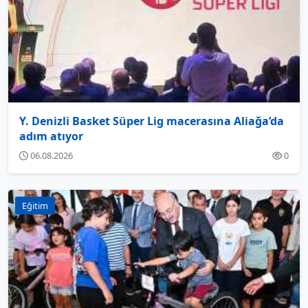
Y. Denizli Basket Süper Lig macerasına Aliağa’da
adım atıyor
06.08.2026
0
Eğitim