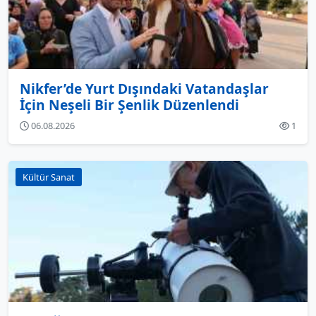
Nikfer’de Yurt Dışındaki Vatandaşlar
İçin Neşeli Bir Şenlik Düzenlendi
06.08.2026
1
Kültür Sanat