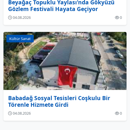
Beyağaç Topuklu Yaylası'nda Gökyüzü
Gözlem Festivali Hayata Geçiyor
04.08.2026
0
Kültür Sanat
Babadağ Sosyal Tesisleri Coşkulu Bir
Törenle Hizmete Girdi
04.08.2026
0