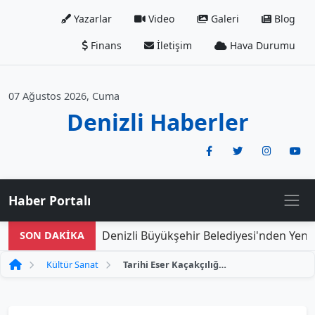
Yazarlar
Video
Galeri
Blog
Finans
İletişim
Hava Durumu
07 Ağustos 2026, Cuma
Denizli Haberler
Haber Portalı
Denizli Büyükşehir Belediyesi'nden Yeni Do
SON DAKİKA
Kültür Sanat
Tarihi Eser Kaçakçılığına Dikkat Çeken Farkındalık Sergisi Ziyaretçilerini Bekliyor