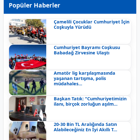
Popüler Haberler
Çamelili Çocuklar Cumhuriyet İçin
Coşkuyla Yürüdü
Cumhuriyet Bayramı Coşkusu
Babadağ Zirvesine Ulaştı
Amatör lig karşılaşmasında
yaşanan tartışma, polis
müdahales...
Başkan Tatık: "Cumhuriyetimizin
ilanı, birçok zorluğun aşılm...
20-30 Bin TL Aralığında Satın
Alabileceğiniz En İyi Akıllı T...