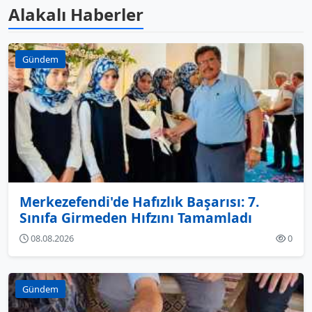
Alakalı Haberler
Gündem
Merkezefendi'de Hafızlık Başarısı: 7.
Sınıfa Girmeden Hıfzını Tamamladı
08.08.2026
0
Gündem