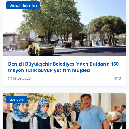
Denizli Haberleri
Denizli Büyükşehir Belediyesi’nden Buldan’a 160
milyon TL’lik büyük yatırım müjdesi
08.08.2026
0
Gündem