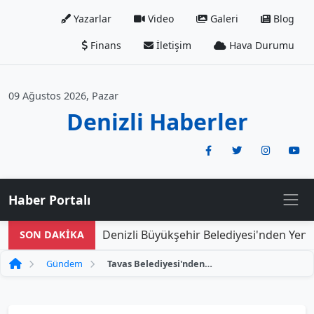
Yazarlar
Video
Galeri
Blog
Finans
İletişim
Hava Durumu
09 Ağustos 2026, Pazar
Denizli Haberler
Haber Portalı
Denizli Büyükşehir Belediyesi'nden Yeni D
SON DAKİKA
Gündem
Tavas Belediyesi'nden yangında zarar gören aileye konteyner ev yardım eli!