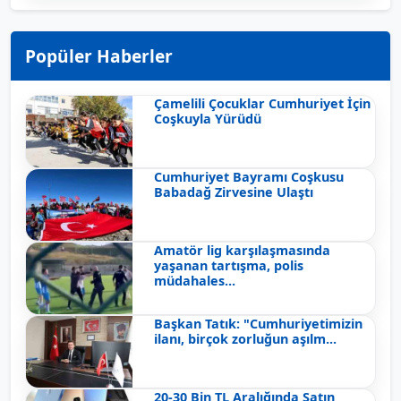
Popüler Haberler
Çamelili Çocuklar Cumhuriyet İçin
Coşkuyla Yürüdü
Cumhuriyet Bayramı Coşkusu
Babadağ Zirvesine Ulaştı
Amatör lig karşılaşmasında
yaşanan tartışma, polis
müdahales...
Başkan Tatık: "Cumhuriyetimizin
ilanı, birçok zorluğun aşılm...
20-30 Bin TL Aralığında Satın