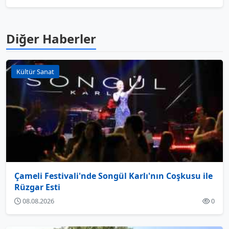
Diğer Haberler
Kültür Sanat
Çameli Festivali'nde Songül Karlı'nın Coşkusu ile
Rüzgar Esti
08.08.2026
0