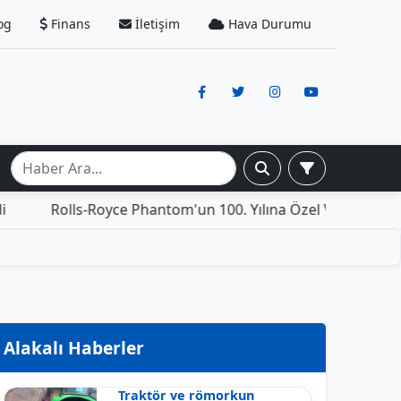
og
Finans
İletişim
Hava Durumu
lls-Royce Phantom'un 100. Yılına Özel Versiyonu: İçinde Y
Alakalı Haberler
Traktör ve römorkun