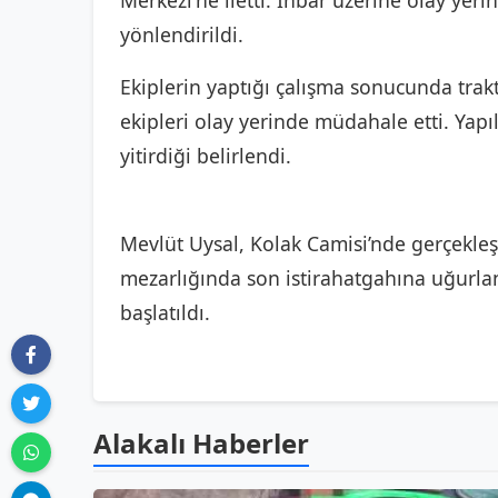
Merkezi'ne iletti. İhbar üzerine olay yerin
yönlendirildi.
Ekiplerin yaptığı çalışma sonucunda trakt
ekipleri olay yerinde müdahale etti. Yapı
yitirdiği belirlendi.
Mevlüt Uysal, Kolak Camisi’nde gerçekle
mezarlığında son istirahatgahına uğurland
başlatıldı.
Alakalı Haberler