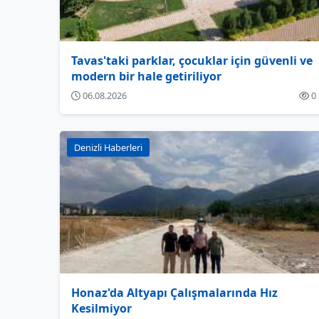
Tavas'taki parklar, çocuklar için güvenli ve
modern bir hale getiriliyor
06.08.2026
0
Denizli Haberleri
Honaz'da Altyapı Çalışmalarında Hız
Kesilmiyor