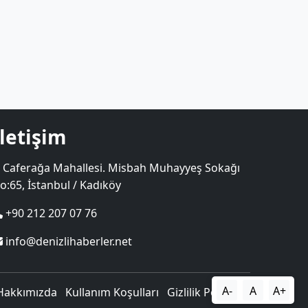
İletişim
Caferağa Mahallesi. Misbah Muhayyeş Sokağı
o:65, İstanbul / Kadıköy
+90 212 207 07 76
info@denizlihaberler.net
A-
A
A+
Hakkımızda
Kullanım Koşulları
Gizlilik Politikası