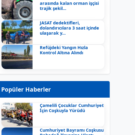
arasında kalan orman işçisi
trajik şekil...
JASAT dedektifleri,
dolandırıcılara 3 saat içinde
ulaşarak y...
Refüjdeki Yangın Hızla
Kontrol Altına Alındı
Popüler Haberler
Çamelili Çocuklar Cumhuriyet
İçin Coşkuyla Yürüdü
Cumhuriyet Bayramı Coşkusu