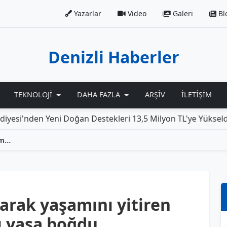
Yazarlar
Video
Galeri
Bl
Denizli Haberler
TEKNOLOJI
DAHA FAZLA
ARŞIV
İLETIŞIM
en Yeni Doğan Destekleri 13,5 Milyon TL'ye Yükseldi
Ro
Traktörün altında kalarak yaşamını yitiren çiftçi, tarım camiasını yasa boğdu
arak yaşamını yitiren
nı yasa boğdu