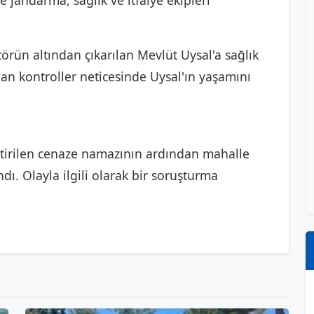
e jandarma, sağlık ve itfaiye ekipleri
örün altından çıkarılan Mevlüt Uysal'a sağlık
lan kontroller neticesinde Uysal'ın yaşamını
ştirilen cenaze namazının ardından mahalle
ı. Olayla ilgili olarak bir soruşturma