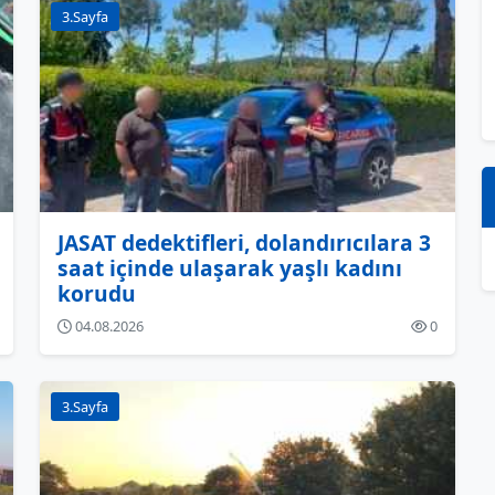
3.Sayfa
JASAT dedektifleri, dolandırıcılara 3
saat içinde ulaşarak yaşlı kadını
korudu
04.08.2026
0
3.Sayfa