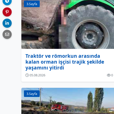
3.Sayfa
Traktör ve römorkun arasında
kalan orman işçisi trajik şekilde
yaşamını yitirdi
05.08.2026
0
3.Sayfa