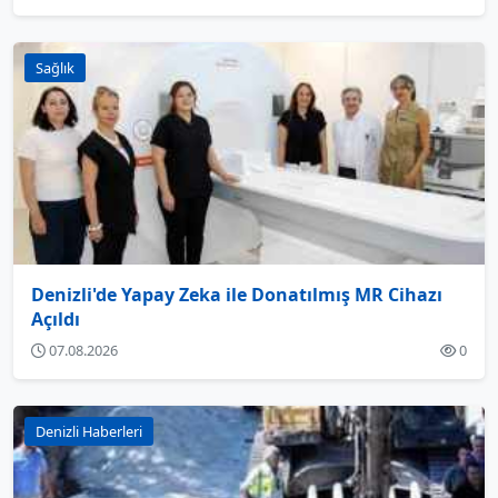
Sağlık
Denizli'de Yapay Zeka ile Donatılmış MR Cihazı
Açıldı
07.08.2026
0
Denizli Haberleri