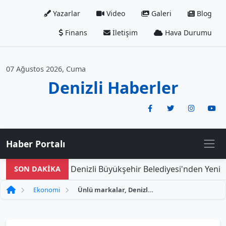
Yazarlar
Video
Galeri
Blog
Finans
İletişim
Hava Durumu
07 Ağustos 2026, Cuma
Denizli Haberler
Haber Portalı
Denizli Büyükşehir Belediyesi'nden Yeni Doğ
SON DAKİKA
Ekonomi
Ünlü markalar, Denizli'de cazip fiyatlarla tüketicilerle buluşuyor!