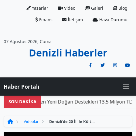
Yazarlar
Video
Galeri
Blog
Finans
İletişim
Hava Durumu
07 Ağustos 2026, Cuma
Denizli Haberler
Haber Portalı
Den
SON DAKİKA
Videolar
Denizli'de 20 İl ile Kültürel Miraslarımızı Tanıtma Etkinliği