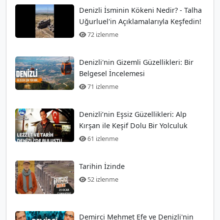
Denizli İsminin Kökeni Nedir? - Talha
Uğurluel'in Açıklamalarıyla Keşfedin!
72 izlenme
Denizli'nin Gizemli Güzellikleri: Bir
Belgesel İncelemesi
71 izlenme
Denizli’nin Eşsiz Güzellikleri: Alp
Kırşan ile Keşif Dolu Bir Yolculuk
61 izlenme
Tarihin İzinde
52 izlenme
Demirci Mehmet Efe ve Denizli'nin