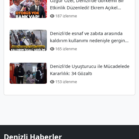
Özgür Özel, Denizli'de Görkemli Bir
Etkinlik Düzenledi! Ekrem Açıkel
Tarihi Olayı
187 izlenme
Denizli'de esnaf ve zabıta arasında
kaldırım kullanımı nedeniyle gergin
anlar
165 izlenme
Denizli’de Uyuşturucu ile Mücadelede
Kararlılık: 34 Gözaltı
153 izlenme
Denizli Haberler