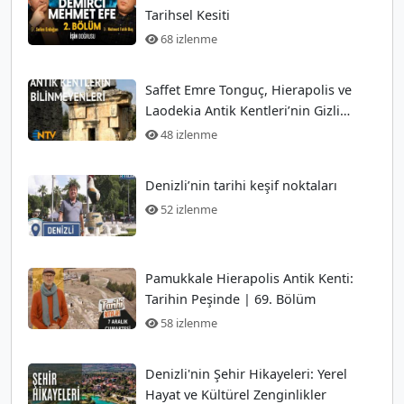
Tarihsel Kesiti
68 izlenme
Saffet Emre Tonguç, Hierapolis ve
Laodekia Antik Kentleri’nin Gizli
Kalmış Yerlerini Tanıtıyor
48 izlenme
Denizli’nin tarihi keşif noktaları
52 izlenme
Pamukkale Hierapolis Antik Kenti:
Tarihin Peşinde | 69. Bölüm
58 izlenme
Denizli'nin Şehir Hikayeleri: Yerel
Hayat ve Kültürel Zenginlikler