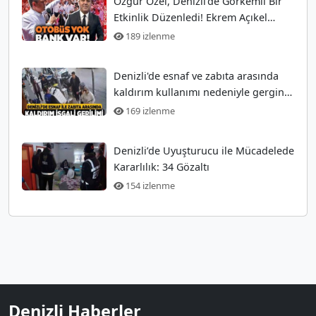
Özgür Özel, Denizli'de Görkemli Bir
Etkinlik Düzenledi! Ekrem Açıkel
Tarihi Olayı
189 izlenme
Denizli'de esnaf ve zabıta arasında
kaldırım kullanımı nedeniyle gergin
anlar
169 izlenme
Denizli’de Uyuşturucu ile Mücadelede
Kararlılık: 34 Gözaltı
154 izlenme
Denizli Haberler