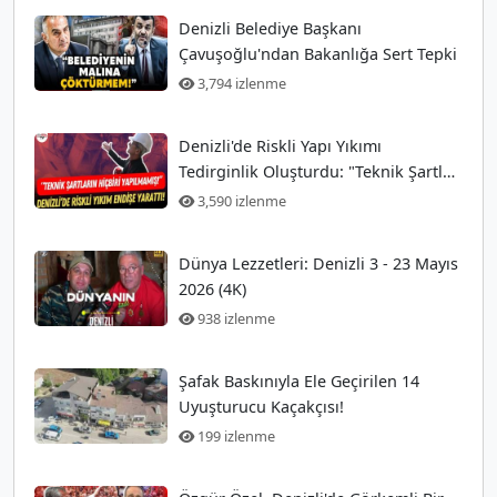
Denizli Belediye Başkanı
Çavuşoğlu'ndan Bakanlığa Sert Tepki
3,794 izlenme
Denizli'de Riskli Yapı Yıkımı
Tedirginlik Oluşturdu: "Teknik Şartlar
Hiç Yerine Getirilmedi!"
3,590 izlenme
Dünya Lezzetleri: Denizli 3 - 23 Mayıs
2026 (4K)
938 izlenme
Şafak Baskınıyla Ele Geçirilen 14
Uyuşturucu Kaçakçısı!
199 izlenme