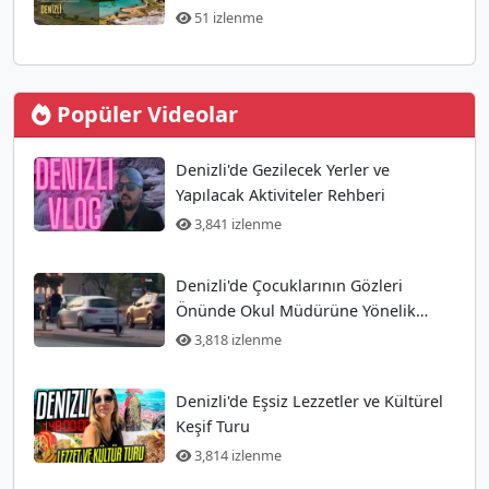
51 izlenme
Popüler Videolar
Denizli'de Gezilecek Yerler ve
Yapılacak Aktiviteler Rehberi
3,841 izlenme
Denizli'de Çocuklarının Gözleri
Önünde Okul Müdürüne Yönelik
Silahlı Saldırı Gerçekleşti
3,818 izlenme
Denizli'de Eşsiz Lezzetler ve Kültürel
Keşif Turu
3,814 izlenme