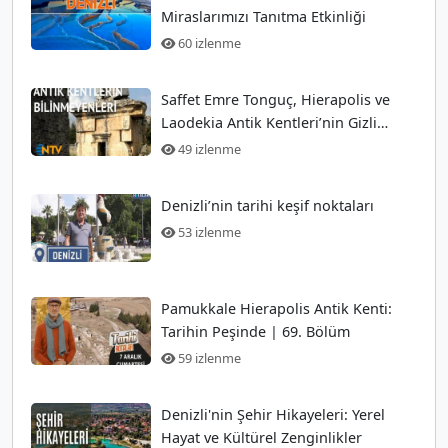
Miraslarımızı Tanıtma Etkinliği
60 izlenme
Saffet Emre Tonguç, Hierapolis ve
Laodekia Antik Kentleri’nin Gizli
Kalmış Yerlerini Tanıtıyor
49 izlenme
Denizli’nin tarihi keşif noktaları
53 izlenme
Pamukkale Hierapolis Antik Kenti:
Tarihin Peşinde | 69. Bölüm
59 izlenme
Denizli'nin Şehir Hikayeleri: Yerel
Hayat ve Kültürel Zenginlikler