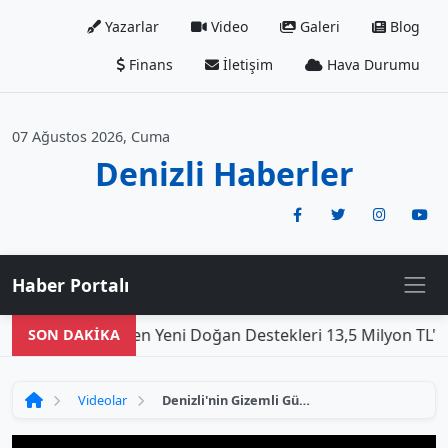
Yazarlar
Video
Galeri
Blog
Finans
İletişim
Hava Durumu
07 Ağustos 2026, Cuma
Denizli Haberler
Haber Portalı
hir Belediyesi'nden Yeni Doğan Destekleri 13,5 Milyon TL'ye
SON DAKİKA
Videolar
Denizli'nin Gizemli Güzellikleri: Bir Belgesel İncelemesi