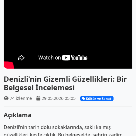
Denizli'nin Gizemli Güzellikleri: Bir
Belgesel İncelemesi
74 izlenme
29.05.2026 05:05
Kültür ve Sanat
Açıklama
Denizli’nin tarih dolu sokaklarında, saklı kalmış
güzellikleri keşfe çıktık. Bu belgeselde, şehrin kadim