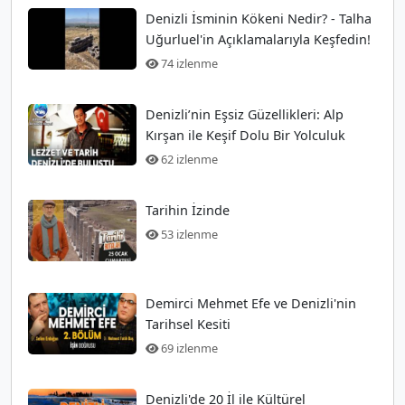
Denizli İsminin Kökeni Nedir? - Talha
Uğurluel'in Açıklamalarıyla Keşfedin!
74 izlenme
Denizli’nin Eşsiz Güzellikleri: Alp
Kırşan ile Keşif Dolu Bir Yolculuk
62 izlenme
Tarihin İzinde
53 izlenme
Demirci Mehmet Efe ve Denizli'nin
Tarihsel Kesiti
69 izlenme
Denizli'de 20 İl ile Kültürel