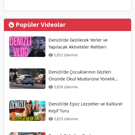
Popüler Videolar
Denizli'de Gezilecek Yerler ve
Yapılacak Aktiviteler Rehberi
3,852 izlenme
Denizli'de Çocuklarının Gözleri
Önünde Okul Müdürüne Yönelik
Silahlı Saldırı Gerçekleşti
3,828 izlenme
Denizli'de Eşsiz Lezzetler ve Kültürel
Keşif Turu
3,823 izlenme