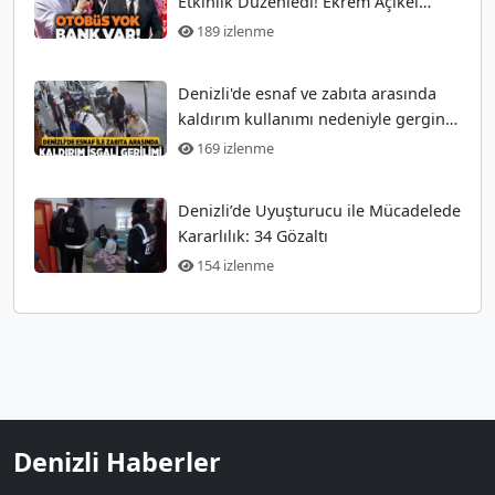
Etkinlik Düzenledi! Ekrem Açıkel
Tarihi Olayı
189 izlenme
Denizli'de esnaf ve zabıta arasında
kaldırım kullanımı nedeniyle gergin
anlar
169 izlenme
Denizli’de Uyuşturucu ile Mücadelede
Kararlılık: 34 Gözaltı
154 izlenme
Denizli Haberler