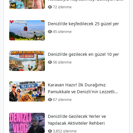
Şehir
72 izlenme
Denizli’de keşfedilecek 25 güzel yer
45 izlenme
Denizli’de gezilecek en güzel 10 yer
56 izlenme
Karavan Hazır! İlk Durağımız
Pamukkale ve Denizli'nin Lezzetli
Kebapları 😍🚐
67 izlenme
Denizli'de Gezilecek Yerler ve
Yapılacak Aktiviteler Rehberi
3,852 izlenme