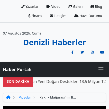
Yazarlar
Video
Galeri
Blog
Finans
İletişim
Hava Durumu
07 Ağustos 2026, Cuma
Denizli Haberler
Haber Portalı
hir Belediyesi'nden Yeni Doğan Destekleri 13,5 Milyon TL'ye
SON DAKİKA
Videolar
Kaklık Mağarası'nın Büyüleyici Güzellikleri: Ne Kadar Etkileyici Olabilir?