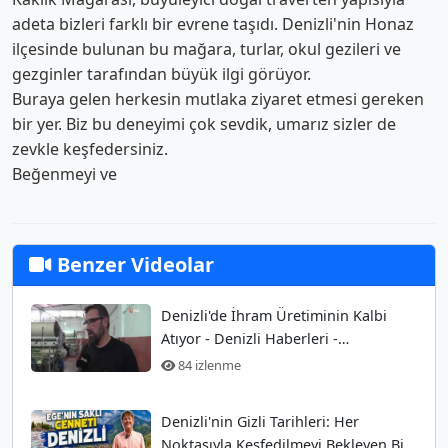
adeta bizleri farklı bir evrene taşıdı. Denizli'nin Honaz
ilçesinde bulunan bu mağara, turlar, okul gezileri ve
gezginler tarafından büyük ilgi görüyor.
Buraya gelen herkesin mutlaka ziyaret etmesi gereken
bir yer. Biz bu deneyimi çok sevdik, umarız sizler de
zevkle keşfedersiniz.
Beğenmeyi ve
Benzer Videolar
Denizli'de İhram Üretiminin Kalbi
Atıyor - Denizli Haberleri -
HABERDENİZLİ.COM
84 izlenme
Denizli'nin Gizli Tarihleri: Her
Noktasıyla Keşfedilmeyi Bekleyen Bir