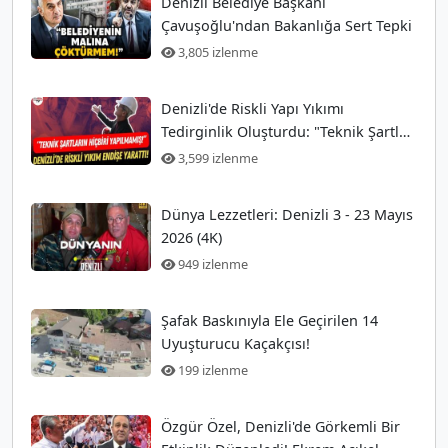
Denizli Belediye Başkanı
Çavuşoğlu'ndan Bakanlığa Sert Tepki
3,805 izlenme
Denizli'de Riskli Yapı Yıkımı
Tedirginlik Oluşturdu: "Teknik Şartlar
Hiç Yerine Getirilmedi!"
3,599 izlenme
Dünya Lezzetleri: Denizli 3 - 23 Mayıs
2026 (4K)
949 izlenme
Şafak Baskınıyla Ele Geçirilen 14
Uyuşturucu Kaçakçısı!
199 izlenme
Özgür Özel, Denizli'de Görkemli Bir