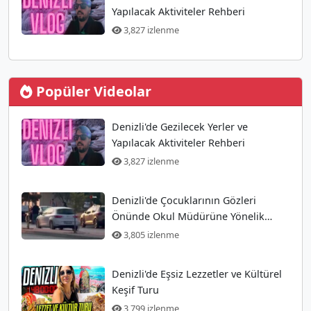
Yapılacak Aktiviteler Rehberi
3,827 izlenme
Popüler Videolar
Denizli'de Gezilecek Yerler ve
Yapılacak Aktiviteler Rehberi
3,827 izlenme
Denizli'de Çocuklarının Gözleri
Önünde Okul Müdürüne Yönelik
Silahlı Saldırı Gerçekleşti
3,805 izlenme
Denizli'de Eşsiz Lezzetler ve Kültürel
Keşif Turu
3,799 izlenme