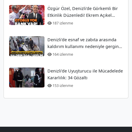
Özgür Özel, Denizli'de Görkemli Bir
Etkinlik Düzenledi! Ekrem Açıkel
Tarihi Olayı
187 izlenme
Denizli'de esnaf ve zabıta arasında
kaldırım kullanımı nedeniyle gergin
anlar
164 izlenme
Denizli’de Uyuşturucu ile Mücadelede
Kararlılık: 34 Gözaltı
153 izlenme