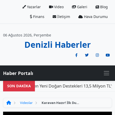
Yazarlar
Video
Galeri
Blog
Finans
İletişim
Hava Durumu
06 Ağustos 2026, Perşembe
Denizli Haberler
Haber Portalı
Den
SON DAKİKA
Videolar
Karavan Hazır! İlk Durağımız Pamukkale ve Denizli'nin Lezzetli Kebapları 😍🚐