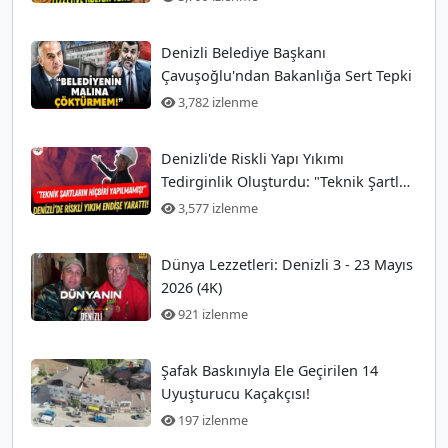
Denizli Belediye Başkanı
Çavuşoğlu'ndan Bakanlığa Sert Tepki
3,782 izlenme
Denizli'de Riskli Yapı Yıkımı
Tedirginlik Oluşturdu: "Teknik Şartlar
Hiç Yerine Getirilmedi!"
3,577 izlenme
Dünya Lezzetleri: Denizli 3 - 23 Mayıs
2026 (4K)
921 izlenme
Şafak Baskınıyla Ele Geçirilen 14
Uyuşturucu Kaçakçısı!
197 izlenme