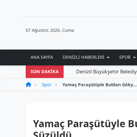
07 Ağustos 2026, Cuma
ANA SAYFA
DENIZLI HABERLERI
SPOR
Denizli Büyükşehir Belediyesi'nden 
SON DAKİKA
Spor
Yamaç Paraşütüyle Buldan Gökyüzünde Süzüldü
Yamaç Paraşütüyle 
Süzüldü