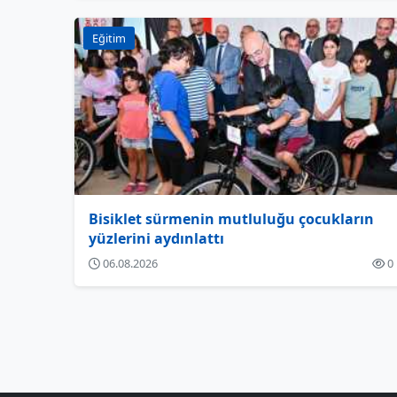
Eğitim
Bisiklet sürmenin mutluluğu çocukların
yüzlerini aydınlattı
06.08.2026
0