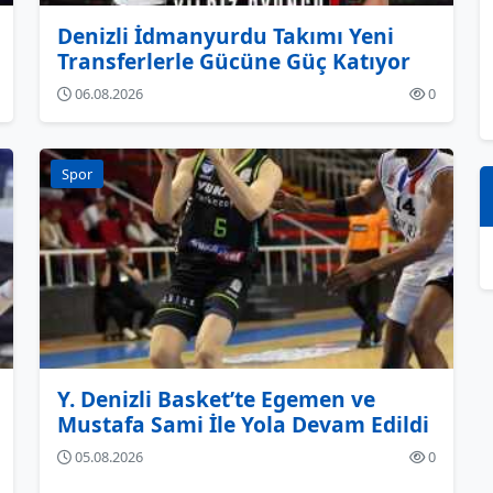
Denizli İdmanyurdu Takımı Yeni
Transferlerle Gücüne Güç Katıyor
06.08.2026
0
Spor
Y. Denizli Basket’te Egemen ve
Mustafa Sami İle Yola Devam Edildi
05.08.2026
0