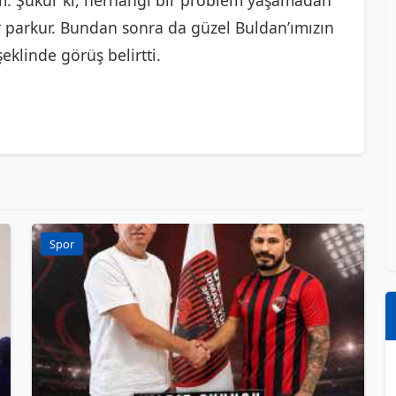
ım. Şükür ki, herhangi bir problem yaşamadan
r parkur. Bundan sonra da güzel Buldan’ımızın
linde görüş belirtti.
Spor