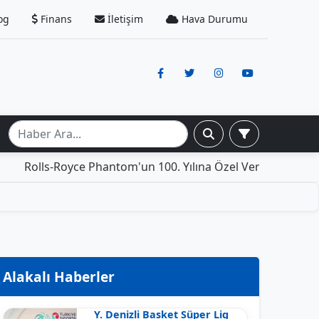
og
Finans
İletişim
Hava Durumu
s-Royce Phantom'un 100. Yılına Özel Versiyonu: İçinde Yaşa
Alakalı Haberler
Y. Denizli Basket Süper Lig