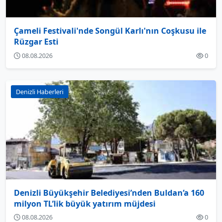
Çameli Festivali'nde Songül Karlı'nın Coşkusu ile
Rüzgar Esti
08.08.2026
0
Denizli Haberleri
Denizli Büyükşehir Belediyesi’nden Buldan’a 160
milyon TL’lik büyük yatırım müjdesi
08.08.2026
0