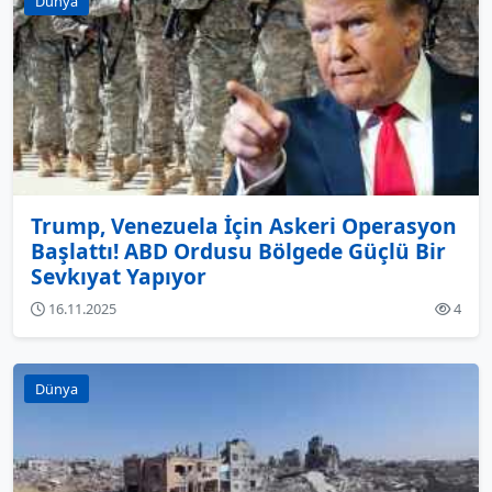
Dünya
Trump, Venezuela İçin Askeri Operasyon
Başlattı! ABD Ordusu Bölgede Güçlü Bir
Sevkıyat Yapıyor
16.11.2025
4
Dünya