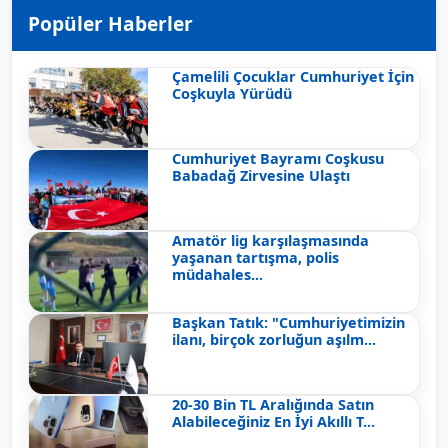
Popüler Haberler
Çamelili Çocuklar Cumhuriyet İçin
Coşkuyla Yürüdü
Cumhuriyet Bayramı Coşkusu
Babadağ Zirvesine Ulaştı
Amatör lig karşılaşmasında
yaşanan tartışma, polis
müdahales...
Başkan Tatık: "Cumhuriyetimizin
ilanı, birçok zorluğun aşılm...
20-30 Bin TL Aralığında Satın
Alabileceğiniz En İyi Akıllı T...