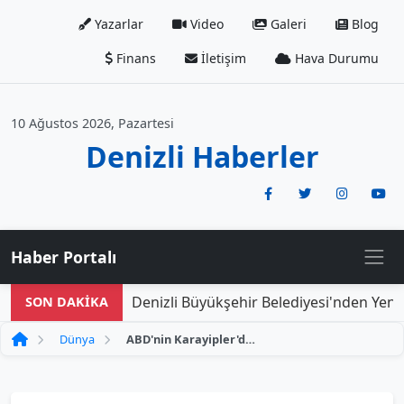
Yazarlar
Video
Galeri
Blog
Finans
İletişim
Hava Durumu
10 Ağustos 2026, Pazartesi
Denizli Haberler
Haber Portalı
Denizli Büyükşehir Belediyesi'nden Yeni D
SON DAKİKA
Dünya
ABD'nin Karayipler'deki Uyuşturucu ile Mücadele Operasyonu ve Son Gelişmeler