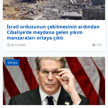
İsrail ordusunun çekilmesinin ardından
Cibaliye'de meydana gelen yıkım
manzaraları ortaya çıktı
26.10.2025
110
Dünya