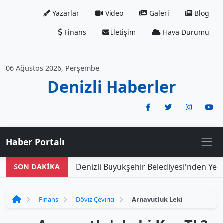
Yazarlar
Video
Galeri
Blog
Finans
İletişim
Hava Durumu
06 Ağustos 2026, Perşembe
Denizli Haberler
Haber Portalı
Denizli Büyükşehir Belediyesi'nden Yeni
SON DAKİKA
Finans
Döviz Çevirici
Arnavutluk Leki