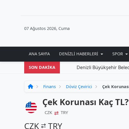
07 Ağustos 2026, Cuma
ANA SAYFA
DENIZLI HABERLERI
SPOR
Denizli Büyükşehir Belediye
SON DAKİKA
Finans
Döviz Çevirici
Çek Korunas
Çek Korunası Kaç TL?
⇄
CZK
TRY
CZK
TRY