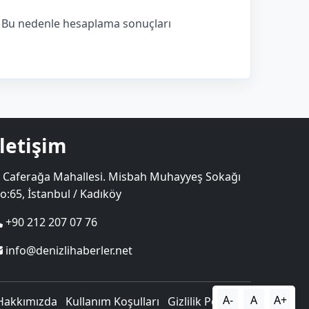
r. Bu nedenle hesaplama sonuçları
İletişim
Caferağa Mahallesi. Misbah Muhayyeş Sokağı
o:65, İstanbul / Kadıköy
+90 212 207 07 76
info@denizlihaberler.net
A-
A
A+
Hakkımızda
Kullanım Koşulları
Gizlilik Politikası