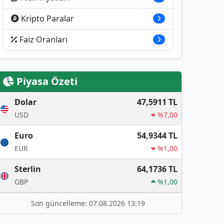
Kripto Paralar
Faiz Oranları
Piyasa Özeti
Dolar
47,5911 TL
USD
%7,00
Euro
54,9344 TL
EUR
%1,00
Sterlin
64,1736 TL
GBP
%1,00
Son güncelleme: 07.08.2026 13:19