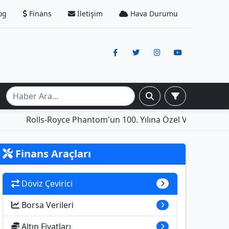
og
Finans
İletişim
Hava Durumu
Rolls-Royce Phantom'un 100. Yılına Özel Versiyonu: İçi
Finans Araçları
Döviz Çevirici
Borsa Verileri
Altın Fiyatları