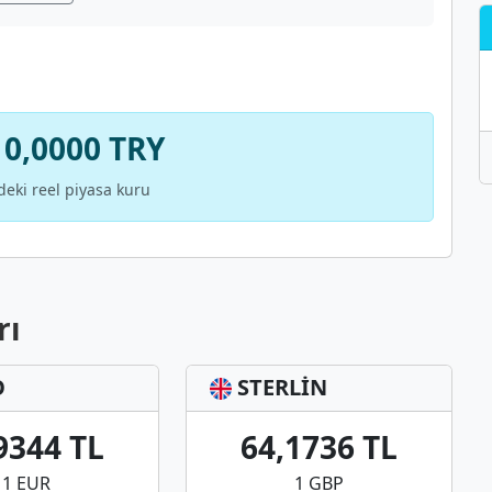
 0,0000 TRY
deki reel piyasa kuru
rı
O
STERLİN
9344 TL
64,1736 TL
1 EUR
1 GBP