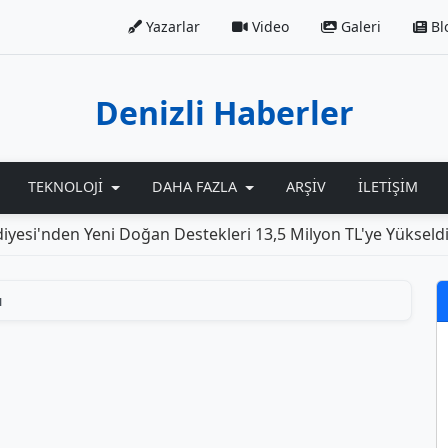
Yazarlar
Video
Galeri
Bl
Denizli Haberler
TEKNOLOJI
DAHA FAZLA
ARŞIV
İLETIŞIM
si'nden Yeni Doğan Destekleri 13,5 Milyon TL'ye Yükseldi
ı