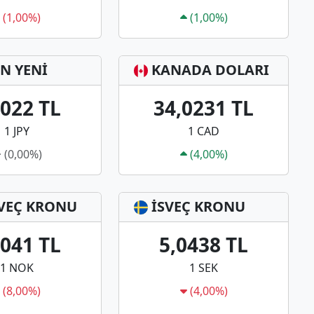
(1,00%)
(1,00%)
N YENİ
KANADA DOLARI
3022 TL
34,0231 TL
1 JPY
1 CAD
(0,00%)
(4,00%)
VEÇ KRONU
İSVEÇ KRONU
0041 TL
5,0438 TL
1 NOK
1 SEK
(8,00%)
(4,00%)