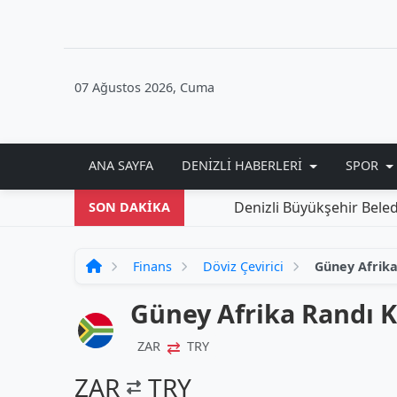
07 Ağustos 2026, Cuma
ANA SAYFA
DENIZLI HABERLERI
SPOR
Denizli Büyükşehir Belediyesi
SON DAKİKA
Finans
Döviz Çevirici
Güney Afrika
Güney Afrika Randı K
⇄
ZAR
TRY
ZAR
TRY