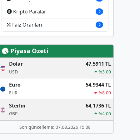
Kripto Paralar
Faiz Oranları
Piyasa Özeti
Dolar
47,5911 TL
USD
%3,00
Euro
54,9344 TL
EUR
%8,00
Sterlin
64,1736 TL
GBP
%4,00
Son güncelleme: 07.08.2026 15:08