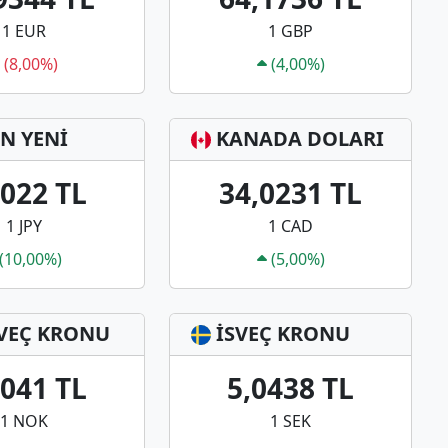
1 EUR
1 GBP
(8,00%)
(4,00%)
N YENİ
KANADA DOLARI
3022 TL
34,0231 TL
1 JPY
1 CAD
(10,00%)
(5,00%)
VEÇ KRONU
İSVEÇ KRONU
0041 TL
5,0438 TL
1 NOK
1 SEK