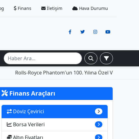
og
Finans
İletişim
Hava Durumu
Rolls-Royce Phantom'un 100. Yılına Özel Versiyonu: İçin
Finans Araçları
Döviz Çevirici
Borsa Verileri
Altın Fiyatları