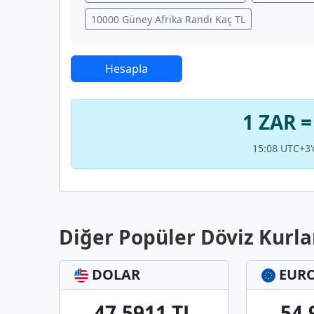
10000 Güney Afrika Randı Kaç TL
Hesapla
1 ZAR =
15:08 UTC+3'
Diğer Popüler Döviz Kurla
DOLAR
EUR
47,5911 TL
54,