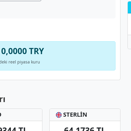
 0,0000 TRY
deki reel piyasa kuru
rı
O
STERLİN
9344 TL
64,1736 TL