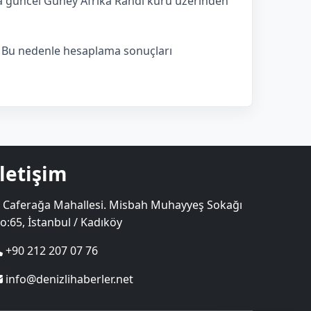
ada güncel Güney Afrika Randı kuru üzerinden
r. Bu nedenle hesaplama sonuçları
İletişim
Caferağa Mahallesi. Misbah Muhayyeş Sokağı
o:65, İstanbul / Kadıköy
+90 212 207 07 76
info@denizlihaberler.net