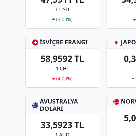
1 USD
(3,00%)
İSVİÇRE FRANGI
JAPO
58,9592 TL
0,
1 CHF
(4,00%)
AVUSTRALYA
NOR
DOLARI
5,
33,5923 TL
1 AUD