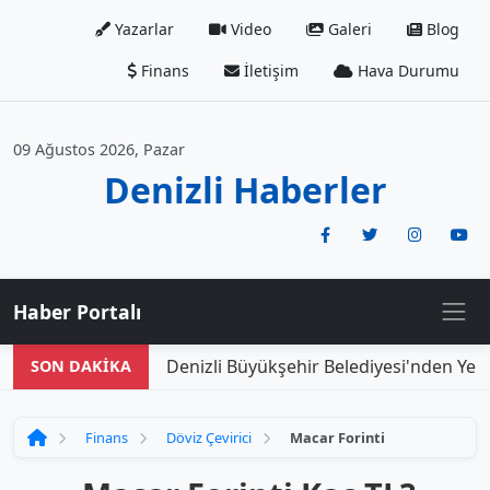
Yazarlar
Video
Galeri
Blog
Finans
İletişim
Hava Durumu
09 Ağustos 2026, Pazar
Denizli Haberler
Haber Portalı
Denizli Büyükşehir Belediyesi'nden Yeni
SON DAKİKA
Finans
Döviz Çevirici
Macar Forinti