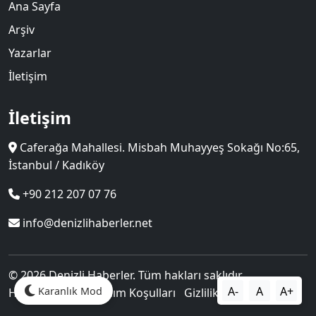
Ana Sayfa
Arşiv
Yazarlar
İletişim
İletişim
Caferağa Mahallesi. Misbah Muhayyeş Sokağı No:65,
İstanbul / Kadıköy
+90 212 207 07 76
info@denizlihaberler.net
© 2026 Denizli Haberler. Tüm hakları saklıdır.
A-
A
A+
Karanlık Mod
Hakkımızda
Kullanım Koşulları
Gizlilik Politikası