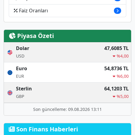
Faiz Oranları
Piyasa Özeti
Dolar
47,6085 TL
USD
%4,00
Euro
54,8736 TL
EUR
%6,00
Sterlin
64,1203 TL
GBP
%5,00
Son güncelleme: 09.08.2026 13:11
Son Finans Haberleri